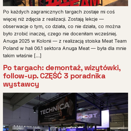
Po każdych zagranicznych targach zostaje mi coś
więcej niż zdjęcia z realizacji. Zostają lekcje —
obserwacje o tym, co działa, co nie działa, co można
było zrobić inaczej, czego nie doceniłam wcześniej.
Anuga 2025 w Kolonii — z realizacją stoiska Meat Team
Poland w hali 06.1 sektora Anuga Meat — była dla mnie
takim właśnie […]
Po targach: demontaż, wizytówki,
follow-up. CZĘŚĆ 3 poradnika
wystawcy