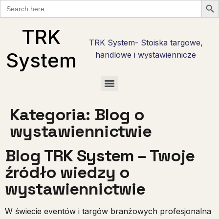
Search
for:
TRK
TRK System- Stoiska targowe,
System
handlowe i wystawiennicze
Checklisty wystawcy targowego w Polsce — bezpłatne PDF do pobrania
Checklista wystawcy Hostmilano — 30 pytań przed stoiskiem w Mediolanie
Stoisko reklamowe i promocyjne — marka tam, gdzie nie ma hali targowej
Checklista wystawcy Interzoo 2028 w Norymberdze — pobierz PDF
Checklista wystawcy na Anugę w Kolonii — 30 pytań w 6 fazach
Stoiska targowe live cooking — najcięższy kaliber zabudowy
Stoiska degustacyjne — jak zrobić degustację, która sprzedaje
Kategoria:
Blog o
wystawiennictwie
Blog TRK System – Twoje
źródło wiedzy o
wystawiennictwie
W świecie eventów i targów branżowych profesjonalna