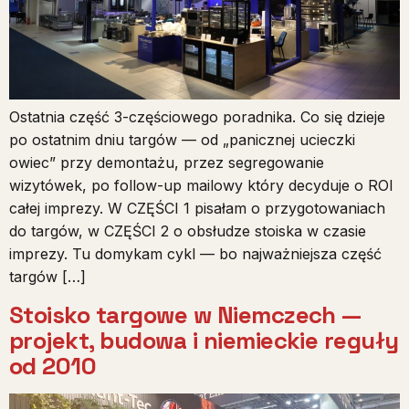
Ostatnia część 3-częściowego poradnika. Co się dzieje
po ostatnim dniu targów — od „panicznej ucieczki
owiec” przy demontażu, przez segregowanie
wizytówek, po follow-up mailowy który decyduje o ROI
całej imprezy. W CZĘŚCI 1 pisałam o przygotowaniach
do targów, w CZĘŚCI 2 o obsłudze stoiska w czasie
imprezy. Tu domykam cykl — bo najważniejsza część
targów […]
Stoisko targowe w Niemczech —
projekt, budowa i niemieckie reguły
od 2010