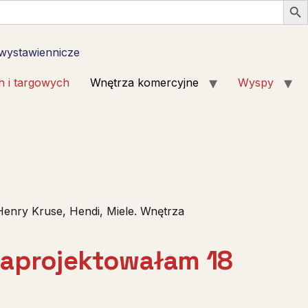
 wystawiennicze
h i targowych
Wnętrza komercyjne
Wyspy
Henry Kruse, Hendi, Miele. Wnętrza
zaprojektowałam 18