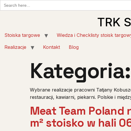
Search
for:
TRK 
Stoiska targowe
Wiedza i Checklisty stoisk targow
Realizacje
Kontakt
Blog
Kategoria
Wybrane realizacje pracowni Tatjany Kobusze
restauracji, kawiarni, piekarni. Polskie i międ
Meat Team Poland n
m² stoisko w hali 06