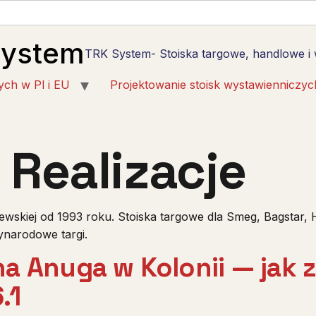
System
TRK System- Stoiska targowe, handlowe i
ych w Pl i EU
Projektowanie stoisk wystawienniczyc
:
Realizacje
wskiej od 1993 roku. Stoiska targowe dla Smeg, Bagstar, 
zynarodowe targi.
a Anuga w Kolonii — jak 
.1