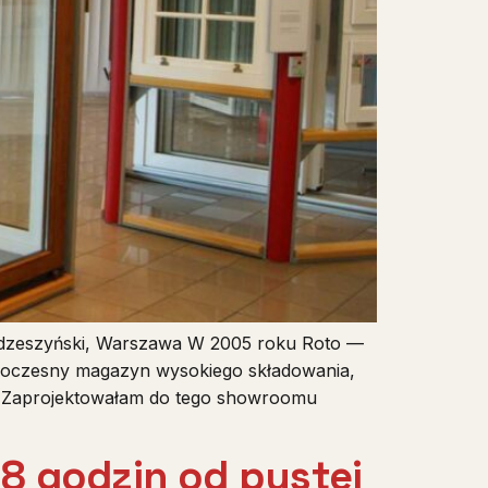
edzeszyński, Warszawa W 2005 roku Roto —
woczesny magazyn wysokiego składowania,
je. Zaprojektowałam do tego showroomu
8 godzin od pustej