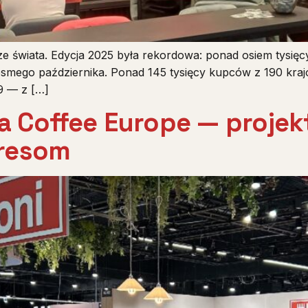
ze świata. Edycja 2025 była rekordowa: ponad osiem tysię
smego października. Ponad 145 tysięcy kupców z 190 krajó
 9 — z […]
a Coffee Europe — projekt
presom