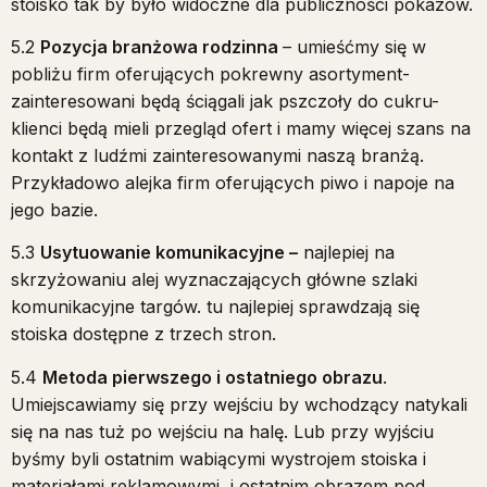
stoisko tak by było widoczne dla publiczności pokazów.
5.2
Pozycja branżowa rodzinna
– umieśćmy się w
pobliżu firm oferujących pokrewny asortyment-
zainteresowani będą ściągali jak pszczoły do cukru-
klienci będą mieli przegląd ofert i mamy więcej szans na
kontakt z ludźmi zainteresowanymi naszą branżą.
Przykładowo alejka firm oferujących piwo i napoje na
jego bazie.
5.3
Usytuowanie komunikacyjne –
najlepiej na
skrzyżowaniu alej wyznaczających główne szlaki
komunikacyjne targów. tu najlepiej sprawdzają się
stoiska dostępne z trzech stron.
5.4
Metoda pierwszego i ostatniego obrazu
.
Umiejscawiamy się przy wejściu by wchodzący natykali
się na nas tuż po wejściu na halę. Lub przy wyjściu
byśmy byli ostatnim wabiącymi wystrojem stoiska i
materiałami reklamowymi, i ostatnim obrazem pod