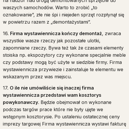
na nadzór nad drogą demontowanych sprzętów do
waszych samochodów. Warto to zrobić „to
oznakowanie”, złe nie śpi i niejeden sprzęt rozpłynął się
w powietrzu razem z „demontażystami”.
16.
Firma wystawiennicza kończy demontaż
, zwraca
wszystkie wasze rzeczy jak pozostałe ulotki,
zapomniane rzeczy. Bywa też tak że czasami elementy
stoiska np. ekspozytory czy wykonane specjalnie meble
czy podstawy mogą być użyte w siedzibie firmy. Firma
wystawiennicza przywiezie i zainstaluje te elementu we
wskazanym przez was miejscu.
17.
O ile nie umówiliście się inaczej firma
wystawiennicza przedstawi wam kosztorys
powykonawczy
. Będzie obejmował on wykonane
podczas targów prace które nie były ujęte we
wstępnym kosztorysie. Po ustaleniu ostatecznej ceny
imprezy targowej Firma wystawiennicza wystawi fakturę