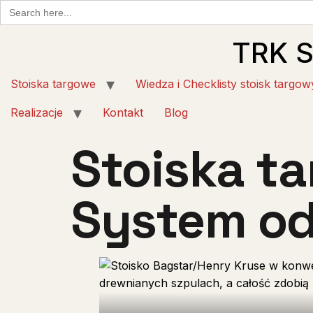
Search
for:
TRK 
Stoiska targowe
Wiedza i Checklisty stoisk targow
Realizacje
Kontakt
Blog
Stoiska t
System od