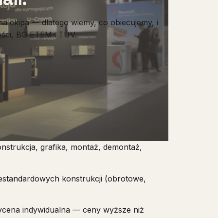
a ekipa — dlatego wiemy, co obiecujemy, i
ności, BG ETEM i TÜV.
nstrukcja, grafika, montaż, demontaż,
 niestandardowych konstrukcji (obrotowe,
wycena indywidualna — ceny wyższe niż