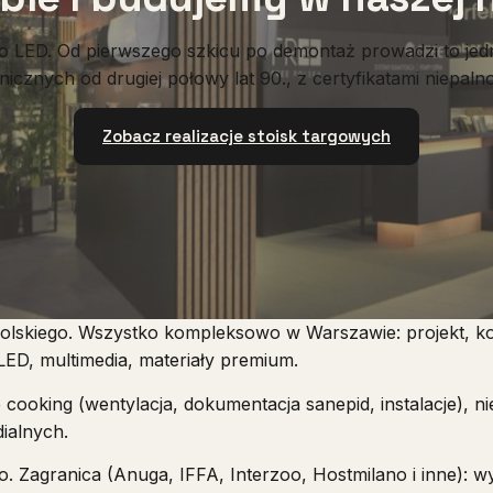
o LED. Od pierwszego szkicu po demontaż prowadzi to jedn
icznych od drugiej połowy lat 90., z certyfikatami niepal
Zobacz realizacje stoisk targowych
polskiego. Wszystko kompleksowo w Warszawie: projekt, ko
LED, multimedia, materiały premium.
ve cooking (wentylacja, dokumentacja sanepid, instalacje),
ialnych.
. Zagranica (Anuga, IFFA, Interzoo, Hostmilano i inne): 