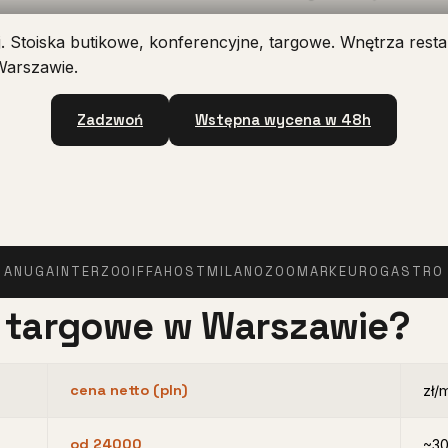
Stoiska butikowe, konferencyjne, targowe. Wnętrza restaur
Warszawie.
Zadzwoń
Wstępna wycena w 48h
ANUGA
INTERZOO
IFFA
HOSTMILANO
ZOOMARK
EUROGASTRO
ko targowe w Warszawie?
cena netto (pln)
zł/
od 24000
~3