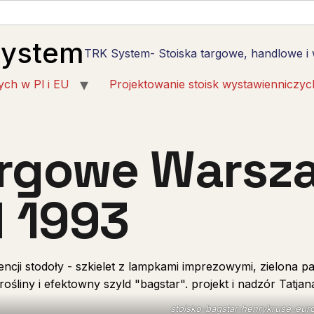
System
TRK System- Stoiska targowe, handlowe i
ych w Pl i EU
Projektowanie stoisk wystawienniczyc
argowe Warsz
 1993
stoisko-bagstar-henrykruse-eur