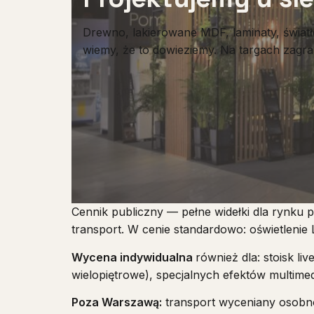
Drewno, lakierowane MDF, laminaty, światł
wiemy, że to dowieziemy. Na targach zagran
Cennik publiczny — pełne widełki dla rynku 
transport. W cenie standardowo: oświetlenie 
Wycena indywidualna
również dla: stoisk li
wielopiętrowe), specjalnych efektów multimed
Poza Warszawą:
transport wyceniany osobno