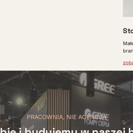
St
Małe
bran
zob
PRACOWNIA, NIE AGENCJA
bie i budujemy w naszej h