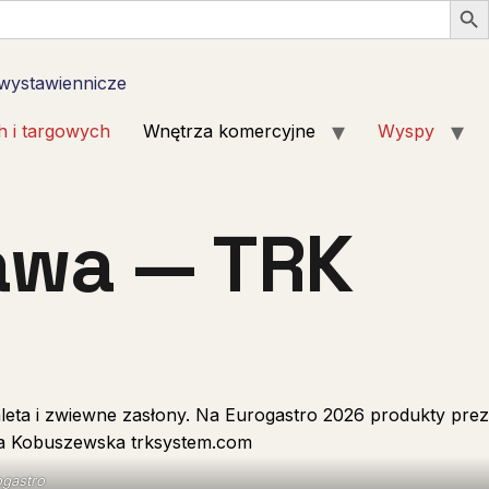
 wystawiennicze
h i targowych
Wnętrza komercyjne
Wyspy
awa — TRK
ogastro