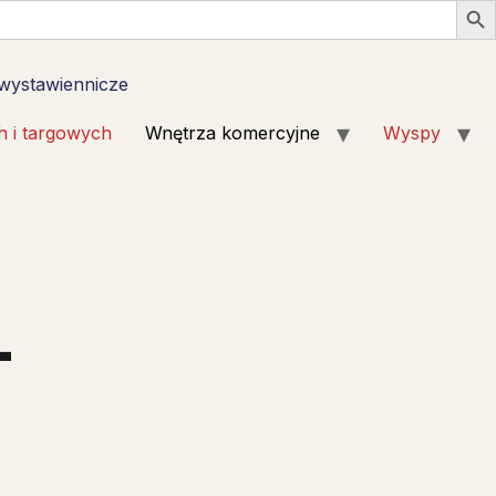
 wystawiennicze
h i targowych
Wnętrza komercyjne
Wyspy
—