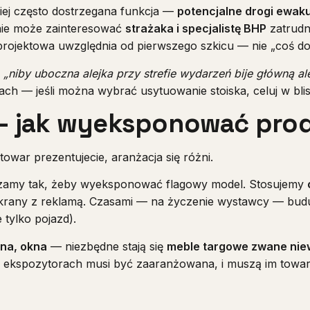
iej często dostrzegana funkcja —
potencjalne drogi ewak
nie może zainteresować
strażaka i specjalistę BHP
zatrudni
projektowa uwzględnia od pierwszego szkicu — nie „coś d
„niby uboczna alejka przy strefie wydarzeń bije główną al
ch — jeśli można wybrać usytuowanie stoiska, celuj w bli
— jak wyeksponować pro
 towar prezentujecie, aranżacja się różni.
amy tak, żeby wyeksponować flagowy model. Stosujemy
krany z reklamą. Czasami — na życzenie wystawcy — bud
 tylko pojazd).
ana, okna
— niezbędne stają się
meble targowe zwane nie
 ekspozytorach musi być zaaranżowana, i muszą im towarz