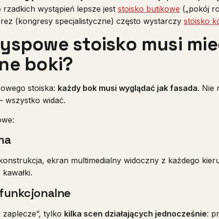
 rzadkich wystąpień lepsze jest
stoisko butikowe
(„pokój r
rez (kongresy specjalistyczne) często wystarczy
stoisko k
yspowe stoisko musi mie
ne boki?
powego stoiska:
każdy bok musi wyglądać jak fasada
. Nie
— wszystko widać.
owe:
na
onstrukcja, ekran multimedialny widoczny z każdego kier
 kawałki.
 funkcjonalne
 zaplecze”, tylko
kilka scen działających jednocześnie
: p