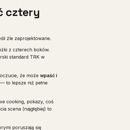
ć cztery
eśli źle zaprojektowane.
eżki z czterech boków.
orski standard TRK w
 poczucie, że może
wpaść i
— to lepsze niż pełne
ive cooking, pokazy, coś
cia scena (najgłębiej) to
órymi poruszają się