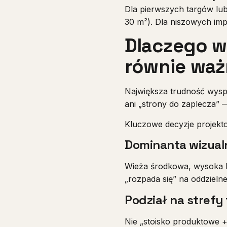
Dla pierwszych targów lub
30 m²). Dla niszowych imp
Dlaczego w
równie waż
Największa trudność wys
ani „strony do zaplecza” 
Kluczowe decyzje projekt
Dominanta wizual
Wieża środkowa, wysoka k
„rozpada się” na oddzielne
Podział na strefy
Nie „stoisko produktowe +