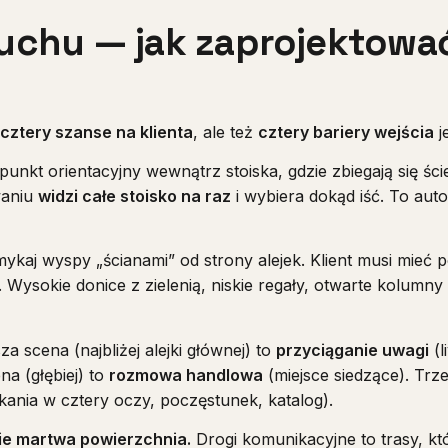
uchu — jak zaprojektowa
cztery szanse na klienta
, ale też
cztery bariery wejścia
j
unkt orientacyjny wewnątrz stoiska, gdzie zbiegają się ści
waniu
widzi całe stoisko na raz
i wybiera dokąd iść. To aut
ykaj wyspy „ścianami” od strony alejek. Klient musi mieć
ysokie donice z zielenią, niskie regały, otwarte kolumny 
a scena (najbliżej alejki głównej) to
przyciąganie uwagi
(l
a (głębiej) to
rozmowa handlowa
(miejsce siedzące). Trze
kania w cztery oczy, poczęstunek, katalog).
ie martwa powierzchnia.
Drogi komunikacyjne to trasy, kt