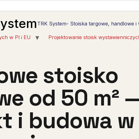
System
TRK System- Stoiska targowe, handlowe i
ych w Pl i EU
Projektowanie stoisk wystawienniczyc
we stoisko
we od 50 m² 
kt i budowa w