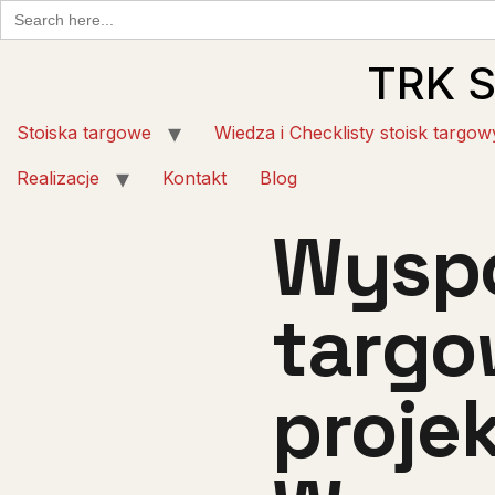
Search
for:
TRK 
Stoiska targowe
Wiedza i Checklisty stoisk targow
Realizacje
Kontakt
Blog
Wyspo
targo
proje