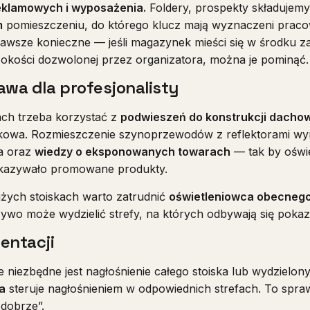
eklamowych i wyposażenia.
Foldery, prospekty składujem
m
pomieszczeniu, do którego klucz mają wyznaczeni praco
zawsze konieczne — jeśli magazynek mieści się w środku z
okości dozwolonej przez organizatora, można je pominąć.
awa dla profesjonalisty
ch trzeba korzystać z
podwieszeń do konstrukcji dachow
ązkowa. Rozmieszczenie szynoprzewodów z reflektorami w
a oraz
wiedzy o eksponowanych towarach
— tak by oświe
skazywało promowane produkty.
użych stoiskach warto zatrudnić
oświetleniowca obecnego 
żywo może wydzielić strefy, na których odbywają się pokaz
entacji
niezbędne jest nagłośnienie całego stoiska lub wydzielony
a
steruje nagłośnieniem w odpowiednich strefach. To sprawa
 dobrze”.