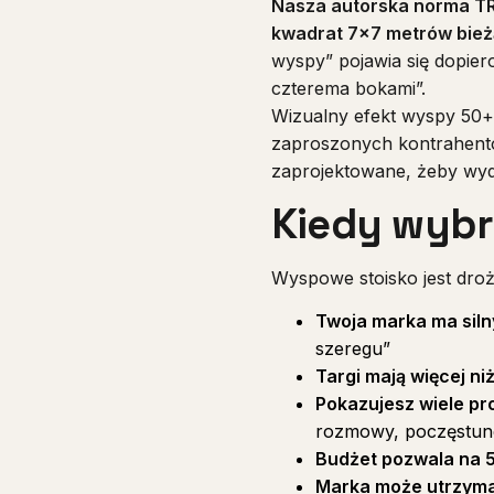
Nasza autorska norma TR
kwadrat 7×7 metrów bie
wyspy” pojawia się dopier
czterema bokami”.
Wizualny efekt wyspy 50+
zaproszonych kontrahentó
zaprojektowane, żeby wyda
Kiedy wyb
Wyspowe stoisko jest droż
Twoja marka ma siln
szeregu”
Targi mają więcej n
Pokazujesz wiele p
rozmowy, poczęstune
Budżet pozwala na 
Marka może utrzyma