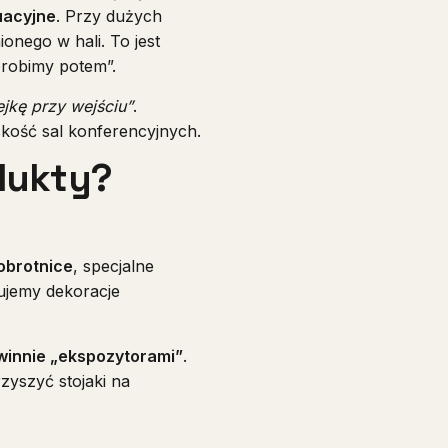
uacyjne
. Przy dużych
onego w hali. To jest
orobimy potem”.
ejkę przy wejściu”
.
skość sal konferencyjnych.
dukty?
obrotnice
, specjalne
ujemy dekoracje
winnie „ekspozytorami”
.
yszyć stojaki na