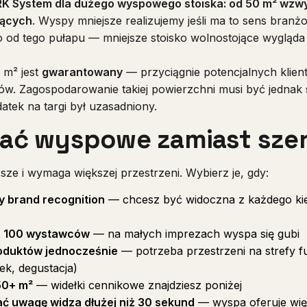
K System dla dużego wyspowego stoiska: od 50 m² wzwy
żących
. Wyspy mniejsze realizujemy jeśli ma to sens branż
o od tego pułapu — mniejsze stoisko wolnostojące wygląda
 m² jest
gwarantowany
— przyciągnie potencjalnych klien
w. Zagospodarowanie takiej powierzchni musi być jednak
tek na targi był uzasadniony.
rać wyspowe zamiast sz
sze i wymaga większej przestrzeni. Wybierz je, gdy:
y brand recognition
— chcesz być widoczna z każdego kier
iż 100 wystawców
— na małych imprezach wyspa się gubi
roduktów jednocześnie
— potrzeba przestrzeni na strefy fu
k, degustacja)
50+ m²
— widełki cennikowe znajdziesz poniżej
ć uwagę widza dłużej niż 30 sekund
— wyspa oferuje więc