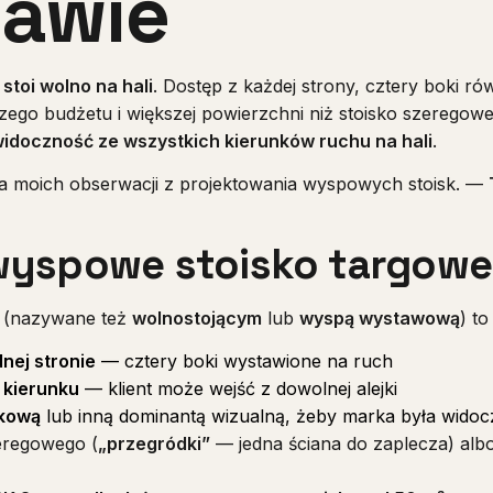
awie
e
stoi wolno na hali
. Dostęp z każdej strony, cztery boki r
go budżetu i większej powierzchni niż stoisko szeregowe 
idoczność ze wszystkich kierunków ruchu na hali
.
ta moich obserwacji z projektowania wyspowych stoisk. —
 wyspowe stoisko targow
 (nazywane też
wolnostojącym
lub
wyspą wystawową
) to
nej stronie
— cztery boki wystawione na ruch
 kierunku
— klient może wejść z dowolnej alejki
dkową
lub inną dominantą wizualną, żeby marka była widoc
eregowego (
„przegródki”
— jedna ściana do zaplecza) alb