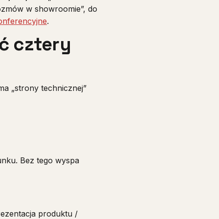
ozmów w showroomie”, do
onferencyjne
.
ć cztery
 ma „strony technicznej”
unku. Bez tego wyspa
rezentacja produktu /