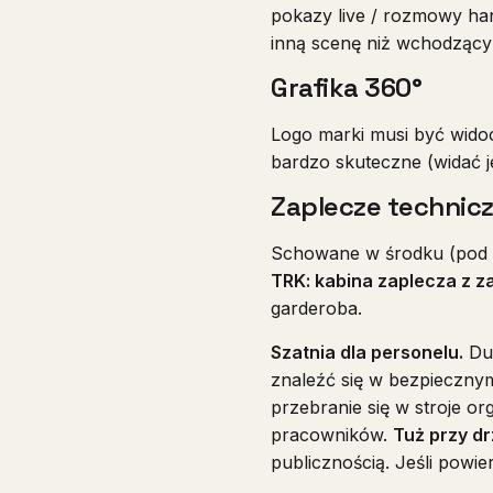
pokazy live / rozmowy han
inną scenę niż wchodzący
Grafika 360°
Logo marki musi być widoc
bardzo skuteczne (widać je
Zaplecze technicz
Schowane w środku (pod 
TRK: kabina zaplecza z 
garderoba.
Szatnia dla personelu.
Duż
znaleźć się w bezpieczny
przebranie się w stroje or
pracowników.
Tuż przy d
publicznością. Jeśli powi