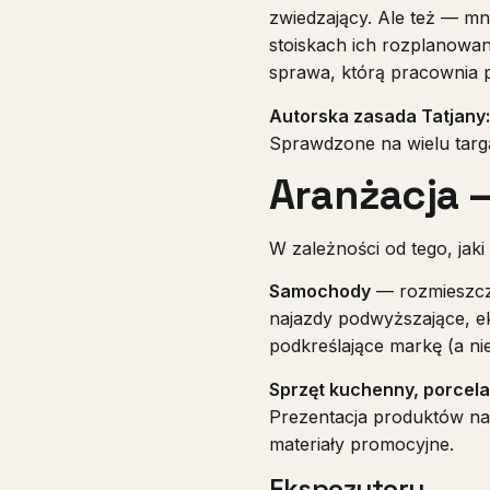
zwiedzający. Ale też — mn
stoiskach ich rozplanowa
sprawa, którą pracownia 
Autorska zasada Tatjany:
Sprawdzone na wielu targa
Aranżacja 
W zależności od tego, jaki
Samochody
— rozmieszcz
najazdy podwyższające, e
podkreślające markę (a nie
Sprzęt kuchenny, porcel
Prezentacja produktów na
materiały promocyjne.
Ekspozytory