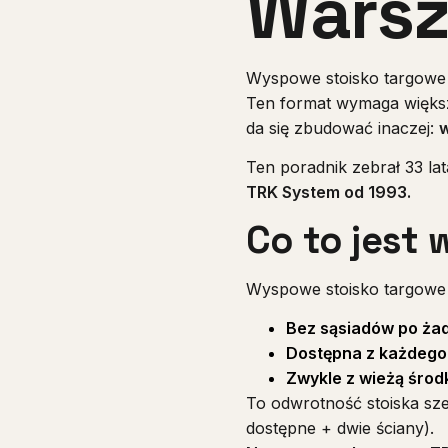
Warsz
Wyspowe stoisko targow
Ten format wymaga większe
da się zbudować inaczej:
w
Ten poradnik zebrał 33 la
TRK System od 1993.
Co to jest
Wyspowe stoisko targowe
Bez sąsiadów po żad
Dostępna z każdego
Zwykle z wieżą śro
To odwrotność stoiska sz
dostępne + dwie ściany).