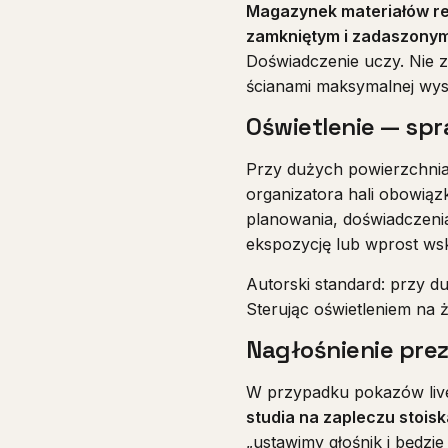
Magazynek materiałów r
zamkniętym i zadaszony
Doświadczenie uczy. Nie 
ścianami maksymalnej wys
Oświetlenie — spr
Przy dużych powierzchnia
organizatora hali obowi
planowania, doświadczeni
ekspozycję lub wprost w
Autorski standard: przy d
Sterując oświetleniem na 
Nagłośnienie prez
W przypadku pokazów live 
studia na zapleczu stoisk
„ustawimy głośnik i będzie