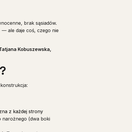
ównocenne, brak sąsiadów.
— ale daje coś, czego nie
Tatjana Kobuszewska,
e?
 konstrukcja:
zna z każdej strony
o narożnego (dwa boki