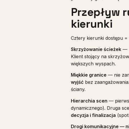
Przepływ r
kierunki
Cztery kierunki dostępu =
Skrzyżowanie ścieżek
— p
Klient stojący na skrzyżo
większych wyspach.
Miękkie granice
— nie zam
wyjść
bez zaangażowania. W
ściany.
Hierarchia scen
— pierwsz
dynamicznego). Druga scen
decyzja i finalizacja
(spot
Drogi komunikacyjne — n