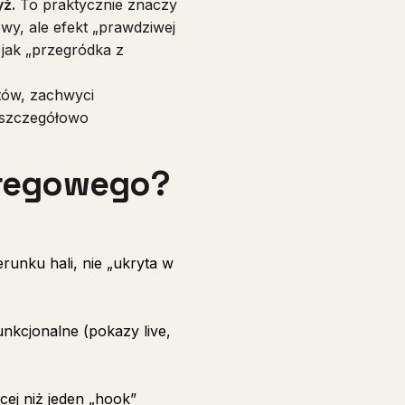
ż.
To praktycznie znaczy
owy, ale efekt „prawdziwej
 jak „przegródka z
tów, zachwyci
 szczegółowo
eregowego?
unku hali, nie „ukryta w
nkcjonalne (pokazy live,
ej niż jeden „hook”