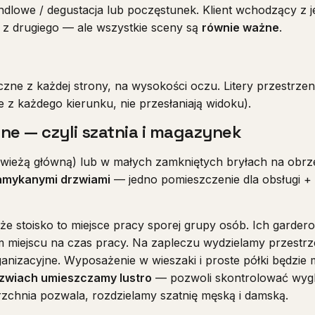
dlowe / degustacja lub poczęstunek. Klient wchodzący z j
 z drugiego — ale wszystkie sceny są
równie ważne
.
zne z każdej strony, na wysokości oczu. Litery przestrze
 z każdego kierunku, nie przesłaniają widoku).
ne — czyli szatnia i magazynek
wieżą główną) lub w małych zamkniętych bryłach na obr
zamykanymi drzwiami
— jedno pomieszczenie dla obsługi 
e stoisko to miejsce pracy sporej grupy osób. Ich garder
m miejscu na czas pracy. Na zapleczu wydzielamy przestrz
ganizacyjne. Wyposażenie w wieszaki i proste półki będzie 
rzwiach umieszczamy lustro
— pozwoli skontrolować wygl
erzchnia pozwala, rozdzielamy szatnię męską i damską.