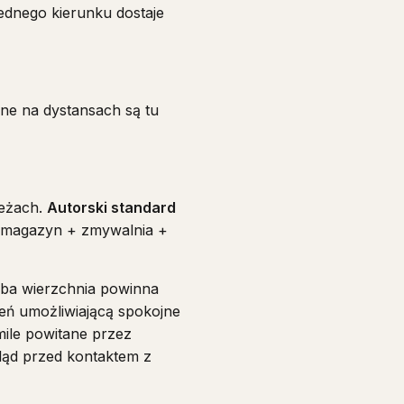
ednego kierunku dostaje
nne na dystansach są tu
zeżach.
Autorski standard
+ magazyn + zmywalnia +
oba wierzchnia powinna
eń umożliwiającą spokojne
mile powitane przez
ąd przed kontaktem z