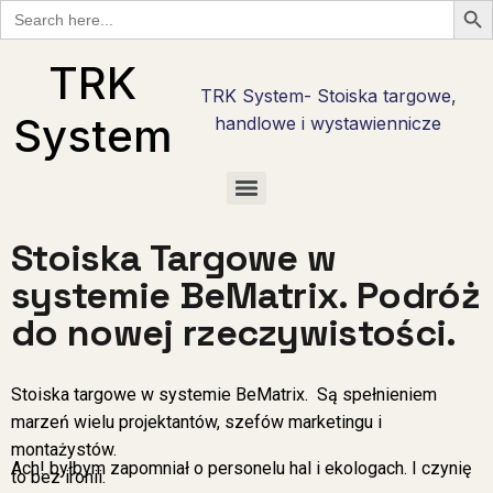
Search
for:
TRK
TRK System- Stoiska targowe,
System
handlowe i wystawiennicze
Checklisty wystawcy targowego w Polsce — bezpłatne PDF do pobrania
Checklista wystawcy Hostmilano — 30 pytań przed stoiskiem w Mediolanie
Stoisko reklamowe i promocyjne — marka tam, gdzie nie ma hali targowej
Checklista wystawcy Interzoo 2028 w Norymberdze — pobierz PDF
Checklista wystawcy na Anugę w Kolonii — 30 pytań w 6 fazach
Stoiska targowe live cooking — najcięższy kaliber zabudowy
Stoiska degustacyjne — jak zrobić degustację, która sprzedaje
Stoiska Targowe w
systemie BeMatrix. Podróż
do nowej rzeczywistości.
Stoiska targowe w systemie BeMatrix. Są spełnieniem
marzeń wielu projektantów, szefów marketingu i
montażystów.
Ach! byłbym zapomniał o personelu hal i ekologach. I czynię
to bez ironii.