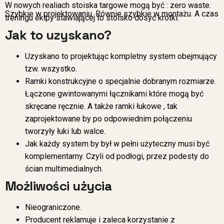
W nowych realiach stoiska targowe mogą być : zero waste.
Szybkie w projektowaniu. Równie szybkie w montażu. A czas
treningu ekipy stawiającej to stoisko dosyć krótki.
Jak to uzyskano?
Uzyskano to projektując kompletny system obejmujący
tzw. wszystko.
Ramki konstrukcyjne o specjalnie dobranym rozmiarze.
Łączone gwintowanymi łącznikami które mogą być
skręcane ręcznie. A także ramki łukowe , tak
zaprojektowane by po odpowiednim połączeniu
tworzyły łuki lub walce.
Jak każdy system by był w pełni użyteczny musi być
komplementarny. Czyli od podłogi, przez podesty do
ścian multimedialnych.
Możliwości użycia
Nieograniczone.
Producent reklamuje i zaleca korzystanie z