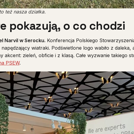
o też nasza działka.
óre pokazują, o co chodzi
l Narvil w Serocku.
Konferencja Polskiego Stowarzyszenia
 napędzający wiatraki. Podświetlone logo wabiło z daleka,
y akcent: zieleń, obficie i z klasą. Całe wyzwanie takiego
 na PSEW
.