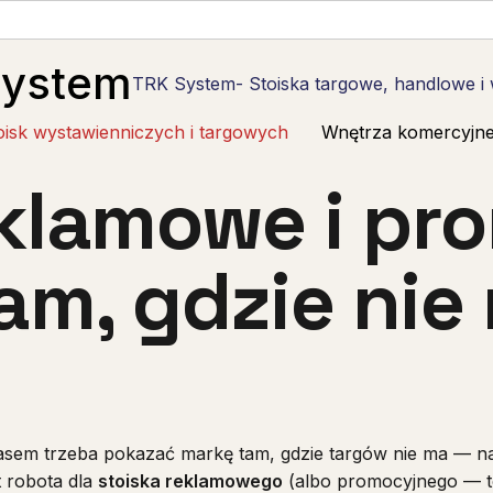
System
TRK System- Stoiska targowe, handlowe i
oisk wystawienniczych i targowych
Wnętrza komercyjn
eklamowe i pr
m, gdzie nie 
Czasem trzeba pokazać markę tam, gdzie targów nie ma — n
t robota dla
stoiska reklamowego
(albo promocyjnego — to