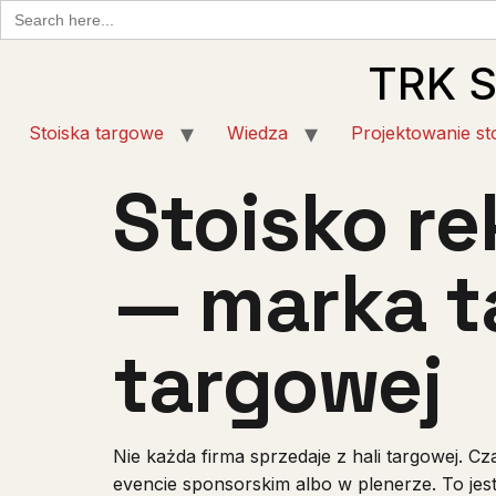
Search
for:
TRK 
Stoiska targowe
Wiedza
Projektowanie st
Stoisko r
— marka ta
targowej
Nie każda firma sprzedaje z hali targowej. 
evencie sponsorskim albo w plenerze. To jes