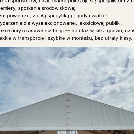
efa sponsorów, gdzie marka pokazuje się specjalistom z b
emiery, spotkania środowiskowe;
 powietrzu, z całą specyfiką pogody i wiatru;
arzenia dla wyselekcjonowanej, jakościowej publiki.
ze reżimy czasowe niż targi
— montaż w kilka godzin, cza
ekkie w transporcie i szybkie w montażu, bez utraty klasy.