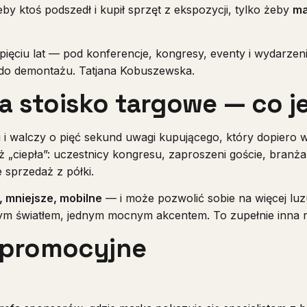
eby ktoś podszedł i kupił sprzęt z ekspozycji, tylko żeby
ma
 pięciu lat — pod konferencje, kongresy, eventy i wydarze
u do demontażu. Tatjana Kobuszewska.
a stoisko targowe — co je
ji i walczy o pięć sekund uwagi kupującego, który dopiero
uż „ciepła”: uczestnicy kongresu, zaproszeni goście, branż
e sprzedaż z półki.
, mniejsze, mobilne
— i może pozwolić sobie na więcej luz
rym światłem, jednym mocnym akcentem. To zupełnie inna r
o promocyjne