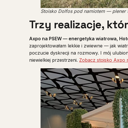
Stoisko Dolfos pod namiotem — plener t
Trzy realizacje, kt
Axpo na PSEW — energetyka wiatrowa, Hote
zaprojektowałam lekkie i zwiewne — jak wiatr
poczucie dyskrecji na rozmowy. I mój ulubion
niewielkiej przestrzeni.
Zobacz stoisko Axpo