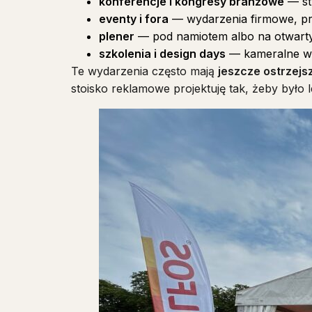
konferencje i kongresy branżowe
— str
eventy i fora
— wydarzenia firmowe, pr
plener
— pod namiotem albo na otwartym
szkolenia i design days
— kameralne wyd
Te wydarzenia często mają
jeszcze ostrzejs
stoisko reklamowe projektuję tak, żeby było l