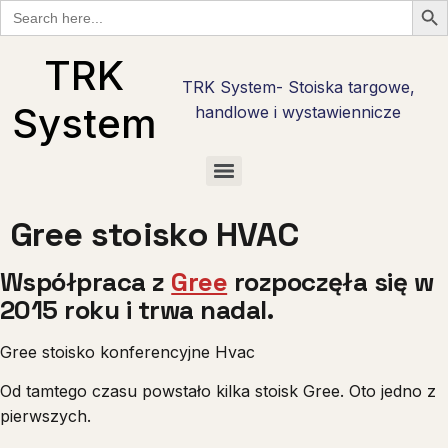
Search
for:
TRK
TRK System- Stoiska targowe,
System
handlowe i wystawiennicze
Checklisty wystawcy targowego w Polsce — bezpłatne PDF do pobrania
Checklista wystawcy Hostmilano — 30 pytań przed stoiskiem w Mediolanie
Stoisko reklamowe i promocyjne — marka tam, gdzie nie ma hali targowej
Checklista wystawcy na Anugę w Kolonii — 30 pytań w 6 fazach
Stoiska targowe live cooking — najcięższy kaliber zabudowy
Stoiska degustacyjne — jak zrobić degustację, która sprzedaje
Gree stoisko HVAC
Współpraca z
Gree
rozpoczęła się w
2015 roku i trwa nadal.
Gree stoisko konferencyjne Hvac
Od tamtego czasu powstało kilka stoisk Gree. Oto jedno z
pierwszych.