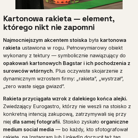
Kartonowa rakieta — element,
którego nikt nie zapomni
Najmocniejszym akcentem stoiska
była
kartonowa
rakieta
ustawiona w rogu. Pełnowymiarowy obiekt
wykonany z tektury — symbolicznie nawiązujący do
opakowań kartonowych Bagstar i ich pochodzenia z
surowców wtórnych
. Plus oczywiste skojarzenie z
dynamicznym wzrostem firmy: „rakieta”, „wystrzał”,
„zero waste sięga gwiazd”.
Rakieta przyciągała wzrok z dalekiego końca alejki.
Zwiedzający Eurogastro, którzy nie weszli na stoisko z
konkretną intencją zakupową, zatrzymywali się przy
niej
dla samej fotografii
. Stoisko zyskało
organiczne
medium social media
— bo każdy, kto sfotografował
rakietę, na Instagram lub LinkedIn dorzucił też tag