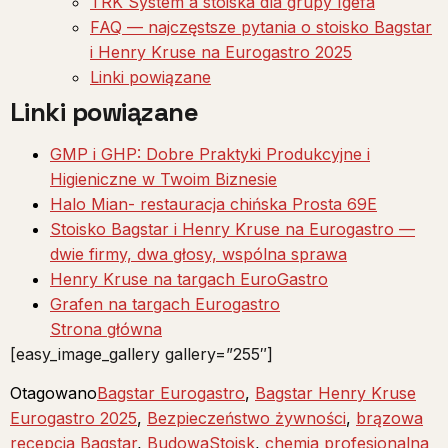
TRK System a stoiska dla grupy Igefa
FAQ — najczęstsze pytania o stoisko Bagstar
i Henry Kruse na Eurogastro 2025
Linki powiązane
Linki powiązane
GMP i GHP: Dobre Praktyki Produkcyjne i
Higieniczne w Twoim Biznesie
Halo Mian- restauracja chińska Prosta 69E
Stoisko Bagstar i Henry Kruse na Eurogastro —
dwie firmy, dwa głosy, wspólna sprawa
Henry Kruse na targach EuroGastro
Grafen na targach Eurogastro
Strona główna
[easy_image_gallery gallery=”255″]
Otagowano
Bagstar Eurogastro
,
Bagstar Henry Kruse
Eurogastro 2025
,
Bezpieczeństwo żywności
,
brązowa
recepcja Bagstar
,
BudowaStoisk
,
chemia profesjonalna