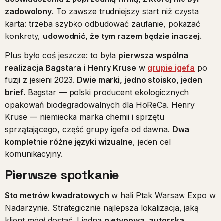
zadowolony
. To zawsze trudniejszy start niż czysta
karta: trzeba szybko odbudować zaufanie, pokazać
konkrety,
udowodnić, że tym razem będzie inaczej
.
Plus było coś jeszcze: to była
pierwsza wspólna
realizacja Bagstara i Henry Kruse
w
grupie igefa
po
fuzji z jesieni 2023.
Dwie marki, jedno stoisko, jeden
brief.
Bagstar — polski producent ekologicznych
opakowań biodegradowalnych dla HoReCa. Henry
Kruse — niemiecka marka chemii i sprzętu
sprzątającego, część grupy igefa od dawna.
Dwa
kompletnie różne języki wizualne
, jeden cel
komunikacyjny.
Pierwsze spotkanie
Sto metrów kwadratowych
w hali Ptak Warsaw Expo w
Nadarzynie. Strategicznie najlepsza lokalizacja, jaką
klient mógł dostać. I jedna
nietypowa, autorska