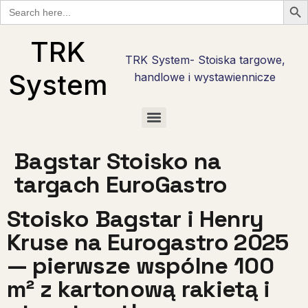
Search
for:
TRK
TRK System- Stoiska targowe,
System
handlowe i wystawiennicze
Checklisty wystawcy targowego w Polsce — bezpłatne PDF do pobrania
Checklista wystawcy Hostmilano — 30 pytań przed stoiskiem w Mediolanie
Stoisko reklamowe i promocyjne — marka tam, gdzie nie ma hali targowej
Stoiska targowe live cooking — najcięższy kaliber zabudowy
Stoiska degustacyjne — jak zrobić degustację, która sprzedaje
Bagstar Stoisko na
targach EuroGastro
Stoisko Bagstar i Henry
Kruse na Eurogastro 2025
— pierwsze wspólne 100
m² z kartonową rakietą i