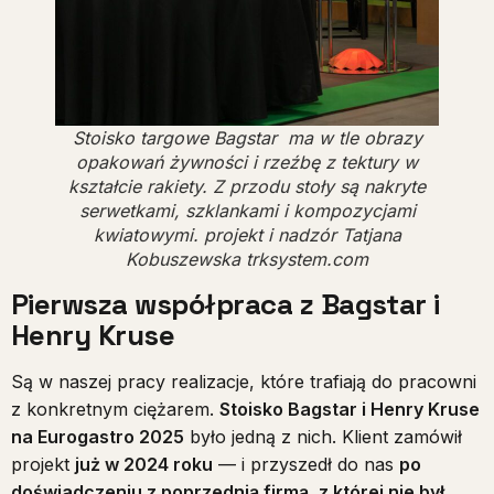
Stoisko targowe Bagstar ma w tle obrazy
opakowań żywności i rzeźbę z tektury w
kształcie rakiety. Z przodu stoły są nakryte
serwetkami, szklankami i kompozycjami
kwiatowymi. projekt i nadzór Tatjana
Kobuszewska trksystem.com
Pierwsza współpraca z Bagstar i
Henry Kruse
Są w naszej pracy realizacje, które trafiają do pracowni
z konkretnym ciężarem.
Stoisko Bagstar i Henry Kruse
na Eurogastro 2025
było jedną z nich. Klient zamówił
projekt
już w 2024 roku
— i przyszedł do nas
po
doświadczeniu z poprzednią firmą, z której nie był