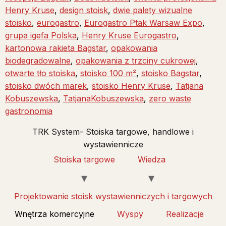
Henry Kruse
,
design stoisk
,
dwie palety wizualne
stoisko
,
eurogastro
,
Eurogastro Ptak Warsaw Expo
,
grupa igefa Polska
,
Henry Kruse Eurogastro
,
kartonowa rakieta Bagstar
,
opakowania
biodegradowalne
,
opakowania z trzciny cukrowej
,
otwarte tło stoiska
,
stoisko 100 m²
,
stoisko Bagstar
,
stoisko dwóch marek
,
stoisko Henry Kruse
,
Tatjana
Kobuszewska
,
TatjanaKobuszewska
,
zero waste
gastronomia
TRK System- Stoiska targowe, handlowe i
wystawiennicze
Stoiska targowe
Wiedza
Projektowanie stoisk wystawienniczych i targowych
Wnętrza komercyjne
Wyspy
Realizacje