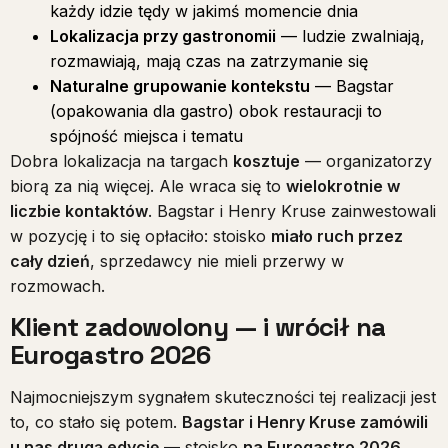
każdy idzie tędy w jakimś momencie dnia
Lokalizacja przy gastronomii
— ludzie zwalniają,
rozmawiają, mają czas na zatrzymanie się
Naturalne grupowanie kontekstu
— Bagstar
(opakowania dla gastro) obok restauracji to
spójność miejsca i tematu
Dobra lokalizacja na targach
kosztuje
— organizatorzy
biorą za nią więcej. Ale wraca się to
wielokrotnie w
liczbie kontaktów
. Bagstar i Henry Kruse zainwestowali
w pozycję i to się opłaciło: stoisko
miało ruch przez
cały dzień
, sprzedawcy nie mieli przerwy w
rozmowach.
Klient zadowolony — i wrócił na
Eurogastro 2026
Najmocniejszym sygnałem skuteczności tej realizacji jest
to, co stało się potem.
Bagstar i Henry Kruse zamówili
u nas drugą edycję
— stoisko
na Eurogastro 2026
,