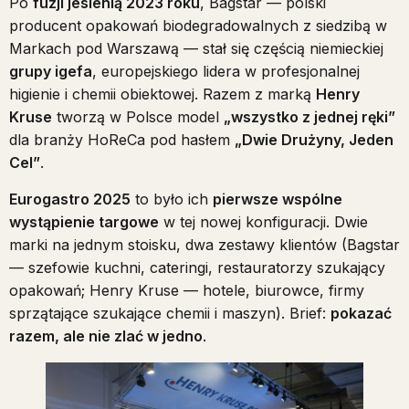
Po
fuzji jesienią 2023 roku
, Bagstar — polski
producent opakowań biodegradowalnych z siedzibą w
Markach pod Warszawą — stał się częścią niemieckiej
grupy igefa
, europejskiego lidera w profesjonalnej
higienie i chemii obiektowej. Razem z marką
Henry
Kruse
tworzą w Polsce model
„wszystko z jednej ręki”
dla branży HoReCa pod hasłem
„Dwie Drużyny, Jeden
Cel”
.
Eurogastro 2025
to było ich
pierwsze wspólne
wystąpienie targowe
w tej nowej konfiguracji. Dwie
marki na jednym stoisku, dwa zestawy klientów (Bagstar
— szefowie kuchni, cateringi, restauratorzy szukający
opakowań; Henry Kruse — hotele, biurowce, firmy
sprzątające szukające chemii i maszyn). Brief:
pokazać
razem, ale nie zlać w jedno
.