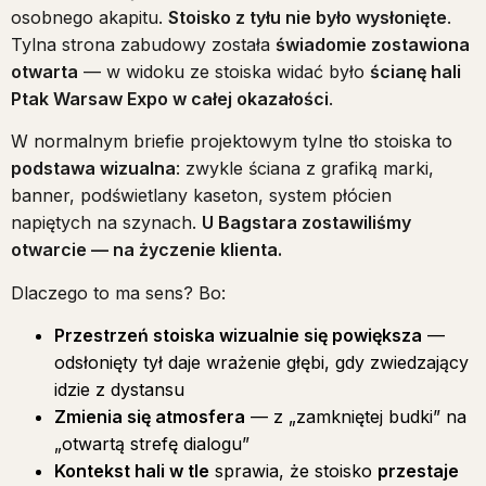
osobnego akapitu.
Stoisko z tyłu nie było wysłonięte
.
Tylna strona zabudowy została
świadomie zostawiona
otwarta
— w widoku ze stoiska widać było
ścianę hali
Ptak Warsaw Expo w całej okazałości
.
W normalnym briefie projektowym tylne tło stoiska to
podstawa wizualna
: zwykle ściana z grafiką marki,
banner, podświetlany kaseton, system płócien
napiętych na szynach.
U Bagstara zostawiliśmy
otwarcie — na życzenie klienta.
Dlaczego to ma sens? Bo:
Przestrzeń stoiska wizualnie się powiększa
—
odsłonięty tył daje wrażenie głębi, gdy zwiedzający
idzie z dystansu
Zmienia się atmosfera
— z „zamkniętej budki” na
„otwartą strefę dialogu”
Kontekst hali w tle
sprawia, że stoisko
przestaje