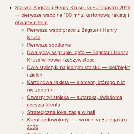
Stoisko Bagstar i Henry Kruse na Eurogastro 2025
— pierwsze wspólne 100 m² z kartonową rakietą i
otwartym tłem
Pierwsza współpraca z Bagstar i Henry
Kruse
Pierwsze spotkanie
Dwa głosy w grupie Igefa — Bagstar i Henry
Kruse w nowej rzeczywistości
Dwie stylistyki na jednym stoisku — biel/błękit
i zieleń
Kartonowa rakieta — element, którego nikt
nie zapomni
Otwarty tył stoiska — autorska, świadoma
decyzja klienta
Strategiczna lokalizacja w hali
Klient zadowolony — i wrócił na Eurogastro
2026