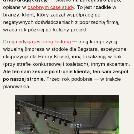
opisane w
osobnym case study
. To jest
rzadkie
w
branży: klient, który zaczął współpracę po
negatywnych doświadczeniach z poprzednią firmą,
wraca rok później po kolejny projekt.
Druga edycja jest inną historią
— inną kompozycją
wizualną (impreza w stodole dla Bagstara, ascetyczna
ekspozycja dla Henry Kruse), inną lokalizacją w hali
(przy strefie konkursowej i toaletach), innym akcentem.
Ale ten sam zespół po stronie klienta, ten sam zespół
po naszej stronie.
Trzeci rok podobnie — w trakcie
planowania.