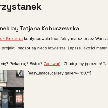
Przystanek
anek by Tatjana Kobuszewska
ek Piekarnia
kontynuowała triumfalny marsz przez Warszaw
jekt i nadzór są nieco łatwiejsze. Lepszej jakości materia
nię? Piekarnię? Bistro?
Zadzwoń
! Zbudujemy ją razem! T
[easy_image_gallery gallery=”897″]