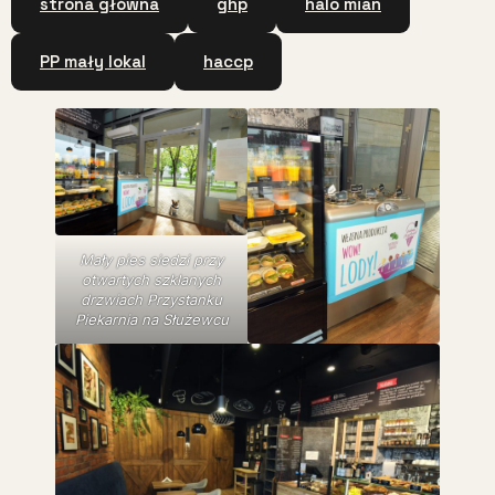
strona główna
ghp
halo mian
PP mały lokal
haccp
Mały pies siedzi przy
otwartych szklanych
drzwiach Przystanku
Piekarnia na Służewcu