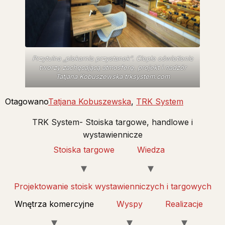
Przytulna „piekarnia przystanek”. Ciepłe oświetlenie
tworzy zachęcającą atmosferę. projekt i nadzór
Tatjana Kobuszewska trksystem.com
Otagowano
Tatjana Kobuszewska
,
TRK System
TRK System- Stoiska targowe, handlowe i
wystawiennicze
Stoiska targowe
Wiedza
Projektowanie stoisk wystawienniczych i targowych
Wnętrza komercyjne
Wyspy
Realizacje