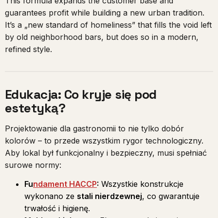
This formula expands the customer base and
guarantees profit while building a new urban tradition.
It’s a „new standard of homeliness” that fills the void left
by old neighborhood bars, but does so in a modern,
refined style.
Edukacja: Co kryje się pod
estetyką?
Projektowanie dla gastronomii to nie tylko dobór
kolorów – to przede wszystkim rygor technologiczny.
Aby lokal był funkcjonalny i bezpieczny, musi spełniać
surowe normy:
Fu
ndament HACCP
:
Wszystkie konstrukcje
wykonano ze
stali nierdzewnej
, co gwarantuje
trwałość i higienę.