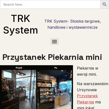
Search
for:
TRK
TRK System- Stoiska targowe,
System
handlowe i wystawiennicze
Checklisty wystawcy targowego w Polsce — bezpłatne PDF do pobrania
Checklista wystawcy Hostmilano — 30 pytań przed stoiskiem w Mediolanie
Stoisko reklamowe i promocyjne — marka tam, gdzie nie ma hali targowej
Stoiska targowe live cooking — najcięższy kaliber zabudowy
Stoiska degustacyjne — jak zrobić degustację, która sprzedaje
Przystanek Piekarnia mini
Piekarnia w
wersji mini.
Na warszawskim
Ursynowie
Przystanek
Piekarnia
ma
mini lokal.