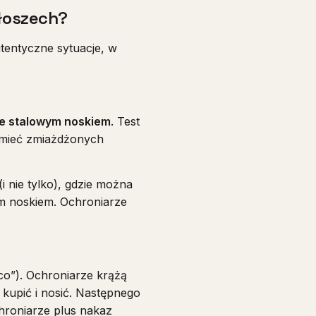
Włoszech?
tentyczne sytuacje, w
ze stalowym noskiem
. Test
e mieć zmiażdżonych
i nie tylko), gdzie można
ym noskiem. Ochroniarze
co”). Ochroniarze krążą
 kupić i nosić. Następnego
hroniarze plus nakaz