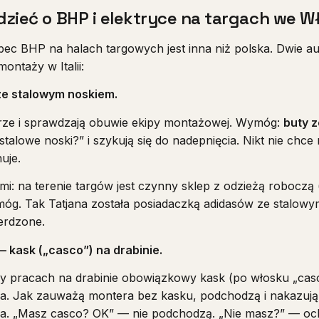
edzieć o BHP i elektryce na targach we 
c BHP na halach targowych jest inna niż polska. Dwie au
ontaży w Italii:
ze stalowym noskiem.
rze i sprawdzają obuwie ekipy montażowej. Wymóg:
buty 
stalowe noski?” i szykują się do nadepnięcia. Nikt nie chc
uje.
: na terenie targów jest czynny sklep z odzieżą roboczą (
móg. Tak Tatjana została posiadaczką adidasów ze stalow
erdzone.
 kask („casco”) na drabinie.
rzy pracach na drabinie obowiązkowy kask (po włosku „cas
eka. Jak zauważą montera bez kasku, podchodzą i nakazują
ka. „Masz casco? OK” — nie podchodzą. „Nie masz?” — oc