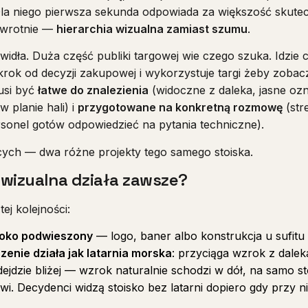
la niego pierwsza sekunda odpowiada za większość skutec
odwrotnie —
hierarchia wizualna zamiast szumu
.
idła. Duża część publiki targowej wie czego szuka. Idzie
 krok od decyzji zakupowej i wykorzystuje targi żeby zobac
musi być
łatwe do znalezienia
(widoczne z daleka, jasne oz
w planie hali) i
przygotowane na konkretną rozmowę
(str
ersonel gotów odpowiedzieć na pytania techniczne).
ch — dwa różne projekty tego samego stoiska.
a wizualna działa zawsze?
ej kolejności:
soko podwieszony
— logo, baner albo konstrukcja u sufitu
enie działa jak latarnia morska
: przyciąga wzrok z dale
dejdzie bliżej — wzrok naturalnie schodzi w dół, na samo 
iwi. Decydenci widzą stoisko bez latarni dopiero gdy przy n