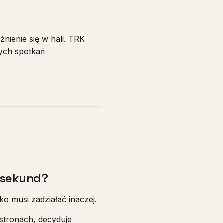
nienie się w hali. TRK
nych spotkań
z sekund?
sko musi zadziałać inaczej.
 stronach, decyduje