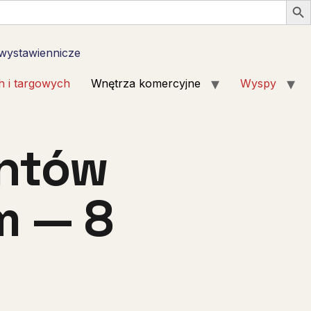
 wystawiennicze
h i targowych
Wnętrza komercyjne
Wyspy
entów
m — 8