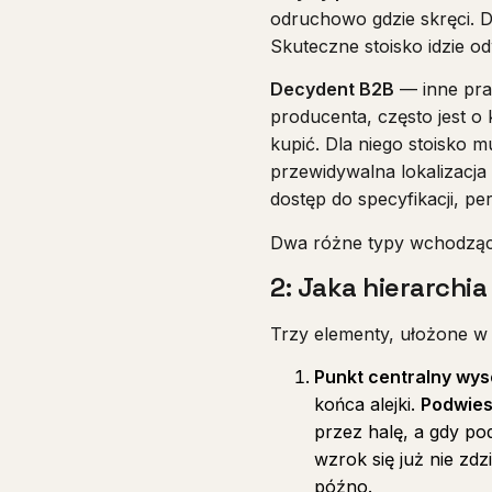
odruchowo gdzie skręci. D
Skuteczne stoisko idzie 
Decydent B2B
— inne praw
producenta, często jest o
kupić. Dla niego stoisko 
przewidywalna lokalizacja 
dostęp do specyfikacji, p
Dwa różne typy wchodzący
2: Jaka hierarchi
Trzy elementy, ułożone w t
Punkt centralny wy
końca alejki.
Podwiesz
przez halę, a gdy po
wzrok się już nie zdz
późno.