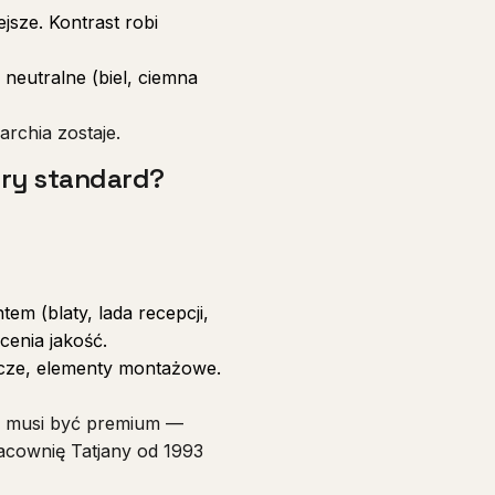
jsze. Kontrast robi
 neutralne (biel, ciemna
archia zostaje.
bry standard?
em (blaty, lada recepcji,
cenia jakość.
ecze, elementy montażowe.
ku musi być premium —
racownię Tatjany od 1993