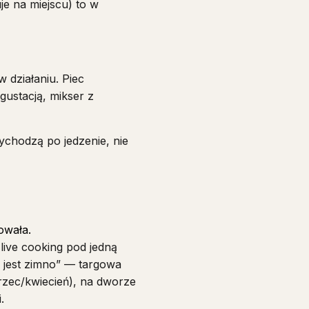
e na miejscu) to w
działaniu. Piec
ustacją, mikser z
ychodzą po jedzenie, nie
owała.
live cooking pod jedną
e jest zimno” — targowa
zec/kwiecień), na dworze
.