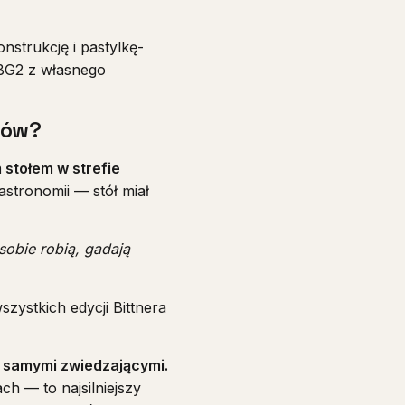
nstrukcję i pastylkę-
JBG2 z własnego
dów?
stołem w strefie
astronomii — stół miał
sobie robią, gadają
szystkich edycji Bittnera
y samymi zwiedzającymi.
ch — to najsilniejszy