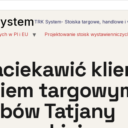
System
TRK System- Stoiska targowe, handlowe i
ych w Pl i EU
Projektowanie stoisk wystawienniczyc
aciekawić kli
kiem targowy
bów Tatjany