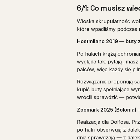
6/1: Co musisz wi
Włoska skrupulatność wobe
które wpadliśmy podczas m
Hostmilano 2019 — buty 
Po halach krążą ochronia
wygląda tak: pytają „masz 
palców, więc każdy się piln
Rozwiązanie proponują sami
kupić buty spełniające wy
wrócili sprawdzić — potwi
Zoomark 2025 (Bolonia) —
Realizacja dla Dolfosa. P
po hali i obserwują z dal
dnia sprawdzają — z dale