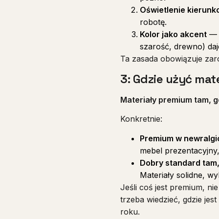
Oświetlenie kierun
robotę.
Kolor jako akcent
— k
szarość, drewno) daj
Ta zasada obowiązuje zarów
3: Gdzie użyć ma
Materiały premium tam, gd
Konkretnie:
Premium w newralgi
mebel prezentacyjny, 
Dobry standard tam, 
Materiały solidne, w
Jeśli coś jest premium, n
trzeba wiedzieć, gdzie je
roku.