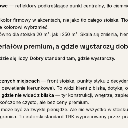
kowe
— reflektory podkreślające punkt centralny, tło ciemnie
olor firmowy w akcentach, nie jako tło całego stoiska. Tło
e kolorowi wybrzmieć.
no dla stoiska 20 m², jak i 250 m². Skala się zmienia, hier
teriałów premium, a gdzie wystarczy do
zie się liczy. Dobry standard tam, gdzie wystarczy.
cznych miejscach
— front stoiska, punkty styku z decydent
oświetlenie kierunkowe). To widzi klient z bliska, dotyka, o
gdzie nie widać z bliska
— tył konstrukcji, wnętrze, zapl
ykończone czysto, ale bez ceny premium.
ie może być za zwykłe pieniądze. Ale nie wszystko w stois
st granica. To autorski standard TRK wypracowany przez p