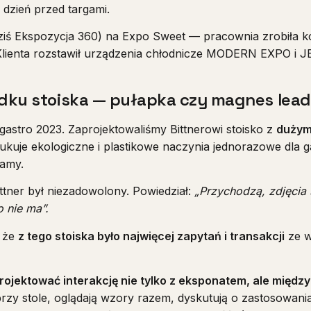
 dzień przed targami.
dziś Ekspozycja 360) na Expo Sweet — pracownia zrobiła ko
 Klienta rozstawił urządzenia chłodnicze MODERN EXPO i 
rodku stoiska — pułapka czy magnes lea
gastro 2023. Zaprojektowaliśmy Bittnerowi stoisko z
dużym 
dukuje ekologiczne i plastikowe naczynia jednorazowe dla g
gamy.
ttner był niezadowolony. Powiedział:
„Przychodzą, zdjęcia 
o nie ma”.
, że
z tego stoiska było najwięcej zapytań i transakcji
ze w
rojektować interakcję nie tylko z eksponatem, ale międz
rzy stole, oglądają wzory razem, dyskutują o zastosowania