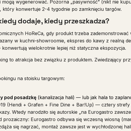
gi mogą wygenerować. Pozorna „pasywność” (nikt nie kupuj
, który konwertuje 2-4 tygodnie po zamknięciu targów.
 kiedy dodaje, kiedy przeszkadza?
nomicznych HoReCa, gdy produkt trzeba zademonstrować w 
any w kuchni-showroomie, ekspres do kawy z realną deg
nwertują wielokrotnie lepiej niż statyczna ekspozycja.
king to atrakcja bez związku z produktem. Zwiedzający prz
ookingu na stoisku targowym:
y pod posadzkę
(kanalizacja hali) — lub jak hala to zaplan
19 (Hendi + Grafen + Fine Dine + Bar!Up) — cztery strefy 
okazy. Wtedy narodziło się autorskie „na Eurogastro zawsz
d prozaiczny: Eurogastro odbywa się wczesną wiosną (mar
 zdąża się nagrzać, montaż zawsze jest w wychłodzonej hali