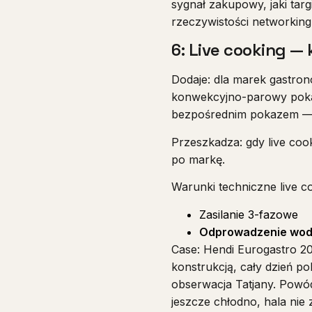
sygnał zakupowy, jaki tar
rzeczywistości networking
6: Live cooking —
Dodaje: dla marek gastro
konwekcyjno-parowy pokaz
bezpośrednim pokazem — ko
Przeszkadza: gdy live coo
po markę.
Warunki techniczne live c
Zasilanie 3-fazowe
Odprowadzenie wod
Case: Hendi Eurogastro 20
konstrukcją, cały dzień p
obserwacja Tatjany. Powó
jeszcze chłodno, hala nie