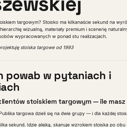
zewskiej
toiskiem targowym? Stoisko ma kilkanaście sekund na wyróż
hierarchię wizualną, materiały premium i scenerię natural
sobów wypracowanych w ponad stu realizacjach.
rojektuję stoiska targowe od 1993
ch powab w pytaniach i
iach
 klientów stoiskiem targowym — ile mas
 Publika targowa dzieli się na dwie grupy — i dla każdej stoi
lka sekund. Idzie alejką, skanuje wzrokiem stoiska po obu