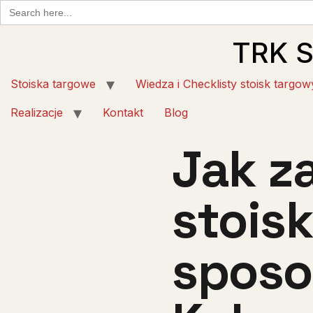
Search
for:
TRK 
Stoiska targowe
Wiedza i Checklisty stoisk targow
Realizacje
Kontakt
Blog
Jak z
stois
sposo