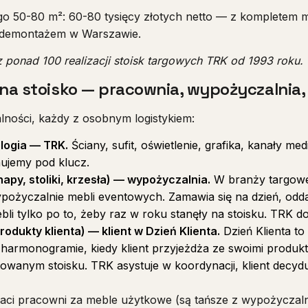
iego 50-80 m²: 60-80 tysięcy złotych netto — z kompletem m
i demontażem w Warszawie.
 ponad 100 realizacji stoisk targowych TRK od 1993 roku.
 na stoisko — pracownia, wypożyczalnia, 
lności, każdy z osobnym logistykiem:
ologia — TRK.
Ściany, sufit, oświetlenie, grafika, kanały me
nujemy pod klucz.
py, stoliki, krzesła) — wypożyczalnia.
W branży targowej 
ożyczalnie mebli eventowych. Zamawia się na dzień, odda
li tylko po to, żeby raz w roku stanęły na stoisku. TRK d
odukty klienta) — klient w Dzień Klienta.
Dzień Klienta to
armonogramie, kiedy klient przyjeżdża ze swoimi produkt
towanym stoisku. TRK asystuje w koordynacji, klient decyd
płaci pracowni za meble użytkowe (są tańsze z wypożyczalni