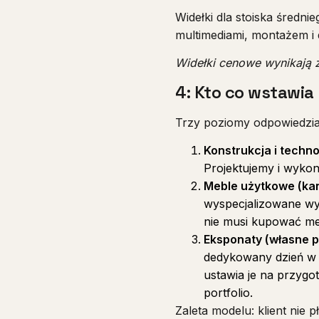
Widełki dla stoiska średn
multimediami, montażem 
Widełki cenowe wynikają z
4: Kto co wstawia
Trzy poziomy odpowiedzia
Konstrukcja i techn
Projektujemy i wyko
Meble użytkowe (kana
wyspecjalizowane wyp
nie musi kupować meb
Eksponaty (własne pr
dedykowany dzień w h
ustawia je na przygo
portfolio.
Zaleta modelu: klient nie 