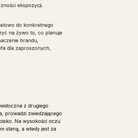
zności ekspozycji.
 celowo do konkretnego
zyć na żywo to, co planuje
naczenie brandu,
efa dla zaproszonych,
 widoczna z drugiego
ka, prowadzi zwiedzającego
stoisko. Na wysokości oczu
im staną, a wtedy jest za