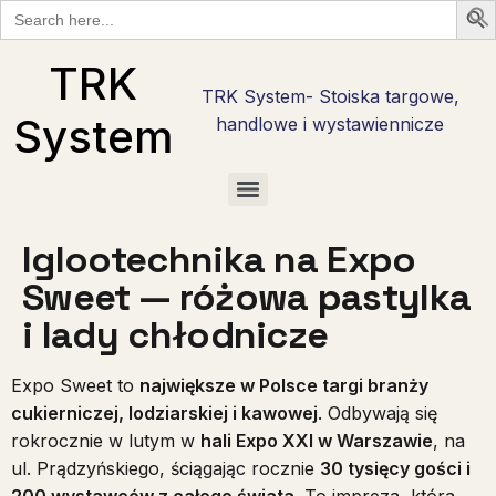
Search
for:
TRK
TRK System- Stoiska targowe,
System
handlowe i wystawiennicze
Checklisty wystawcy targowego w Polsce — bezpłatne PDF do pobrania
Checklista wystawcy Hostmilano — 30 pytań przed stoiskiem w Mediolanie
Stoisko reklamowe i promocyjne — marka tam, gdzie nie ma hali targowej
Stoiska targowe live cooking — najcięższy kaliber zabudowy
Stoiska degustacyjne — jak zrobić degustację, która sprzedaje
Iglootechnika na Expo
Sweet — różowa pastylka
i lady chłodnicze
Expo Sweet to
największe w Polsce targi branży
cukierniczej, lodziarskiej i kawowej
. Odbywają się
rokrocznie w lutym w
hali Expo XXI w Warszawie
, na
ul. Prądzyńskiego, ściągając rocznie
30 tysięcy gości i