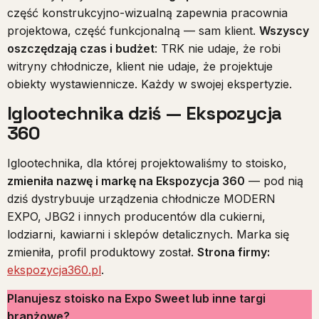
część konstrukcyjno-wizualną zapewnia pracownia
projektowa, część funkcjonalną — sam klient.
Wszyscy
oszczędzają czas i budżet
: TRK nie udaje, że robi
witryny chłodnicze, klient nie udaje, że projektuje
obiekty wystawiennicze. Każdy w swojej ekspertyzie.
Iglootechnika dziś — Ekspozycja
360
Iglootechnika, dla której projektowaliśmy to stoisko,
zmieniła nazwę i markę na Ekspozycja 360
— pod nią
dziś dystrybuuje urządzenia chłodnicze MODERN
EXPO, JBG2 i innych producentów dla cukierni,
lodziarni, kawiarni i sklepów detalicznych. Marka się
zmieniła, profil produktowy został.
Strona firmy:
ekspozycja360.pl
.
Planujesz stoisko na Expo Sweet lub inne targi
branżowe?