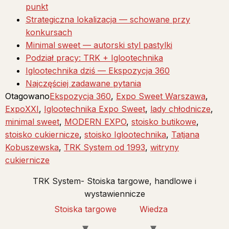
punkt
Strategiczna lokalizacja — schowane przy
konkursach
Minimal sweet — autorski styl pastylki
Podział pracy: TRK + Iglootechnika
Iglootechnika dziś — Ekspozycja 360
Najczęściej zadawane pytania
Otagowano
Ekspozycja 360
,
Expo Sweet Warszawa
,
ExpoXXI
,
Iglootechnika Expo Sweet
,
lady chłodnicze
,
minimal sweet
,
MODERN EXPO
,
stoisko butikowe
,
stoisko cukiernicze
,
stoisko Iglootechnika
,
Tatjana
Kobuszewska
,
TRK System od 1993
,
witryny
cukiernicze
TRK System- Stoiska targowe, handlowe i
wystawiennicze
Stoiska targowe
Wiedza