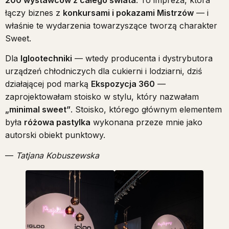
200 wystawców z całego świata
. To impreza, która
łączy biznes z
konkursami i pokazami Mistrzów
— i
właśnie te wydarzenia towarzyszące tworzą charakter
Sweet.
Dla
Iglootechniki
— wtedy producenta i dystrybutora
urządzeń chłodniczych dla cukierni i lodziarni, dziś
działającej pod marką
Ekspozycja 360
—
zaprojektowałam stoisko w stylu, który nazwałam
„minimal sweet”
. Stoisko, którego głównym elementem
była
różowa pastylka
wykonana przeze mnie jako
autorski obiekt punktowy.
—
Tatjana Kobuszewska