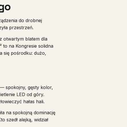
go
ządzenia do drobnej
zyła przestrzeń.
 z otwartym blatem dla
to na Kongresie solidna
ła się pośrodku: dużo,
— spokojny, gęsty kolor,
ietlenie LED od góry.
łowieczyć hałas hali.
iła na spokojną dominację
o szedł alejką, widział