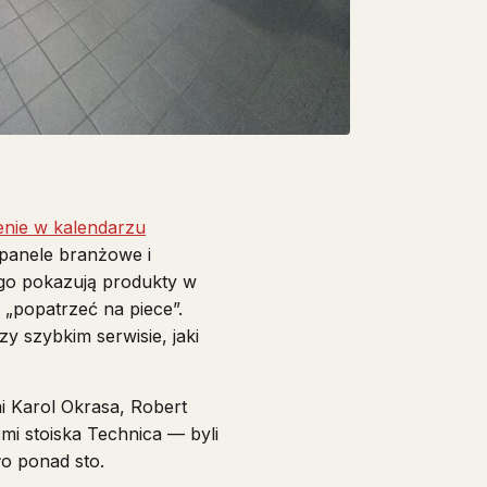
enie w kalendarzu
 panele branżowe i
go pokazują produkty w
 „popatrzeć na piece”.
y szybkim serwisie, jaki
mi Karol Okrasa, Robert
mi stoiska Technica — byli
o ponad sto.