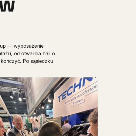
 w
roup — wyposażenie
ażu, od otwarcia hali o
skończyć. Po sąsiedzku