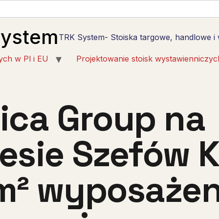
System
TRK System- Stoiska targowe, handlowe i
ych w Pl i EU
Projektowanie stoisk wystawienniczyc
ica Group na
esie Szefów 
m² wyposażen