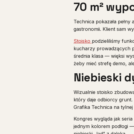
70 m² wyp
Technica pokazała pełny a
gastronomii. Klient sam wy
Stoisk
o
podzieliliśmy funk
kucharzy prowadzących po
średnia klasa — więksi wys
żeby mieć strefę demo, a
Niebieski d
Wizualnie stoisko zbudowa
który daje odbiorcy grunt. 
Grafika Technica na tylnej
Kongres wygląda jak seria
jednym kolorem podłogi — ł
niebieski „ląd” z daleka.