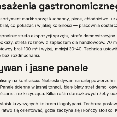
osażenia gastronomiczne
sortyment marki: sprzęt kuchenny, piece, chłodnictwo, ur
brał, co pokazać i w jakiej kolejności — pracownia dostarc
cjonalnie: strefa ekspozycji sprzętu, strefa demonstracyjna
kazy, strefa rozmów z zapleczem dla handlowców. 70 m² 
tawcy brali 100 m² i wyżej, mniejsi 30-40. Technica ustawi
le bez rozdmuchania.
ywan i jasne panele
liśmy na kontraście. Niebieski dywan na całej powierzchni 
Panele ścienne w jasnej tonacji, białe blaty stref demo, ośw
 ścianie, nie krzycząca. Kilka roślin doniczkowych żeby ucz
 stoisk krzyczących kolorem i logotypami. Technica postaw
atwo się orientować, gdzie zaczyna się i kończy stoisko. Kt