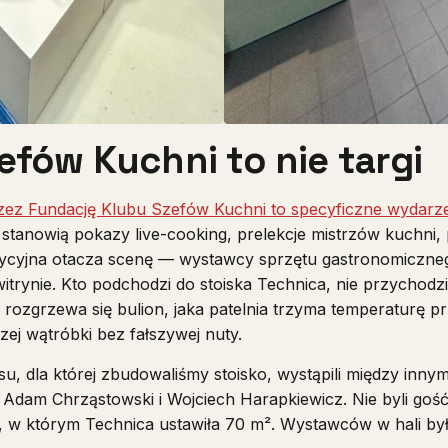
fów Kuchni to nie targi
ez Fundację Klubu Szefów Kuchni to specyficzne wydarz
tanowią pokazy live-cooking, prelekcje mistrzów kuchni,
ycyjna otacza scenę — wystawcy sprzętu gastronomiczne
itrynie. Kto podchodzi do stoiska Technica, nie przychodzi
rozgrzewa się bulion, jaka patelnia trzyma temperaturę prz
zej wątróbki bez fałszywej nuty.
u, dla której zbudowaliśmy stoisko, wystąpili między inny
 Adam Chrząstowski i Wojciech Harapkiewicz. Nie byli gość
, w którym Technica ustawiła 70 m². Wystawców w hali był