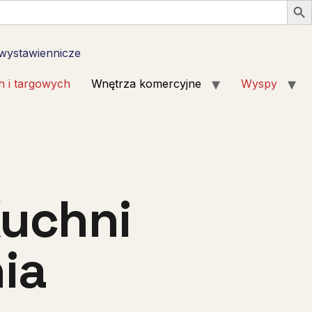
 wystawiennicze
h i targowych
Wnętrza komercyjne
Wyspy
Kuchni
ia