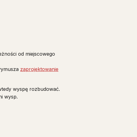
leżności od miejscowego
 wymusza
zaprojektowanie
a wtedy wyspę rozbudować.
ni wysp.