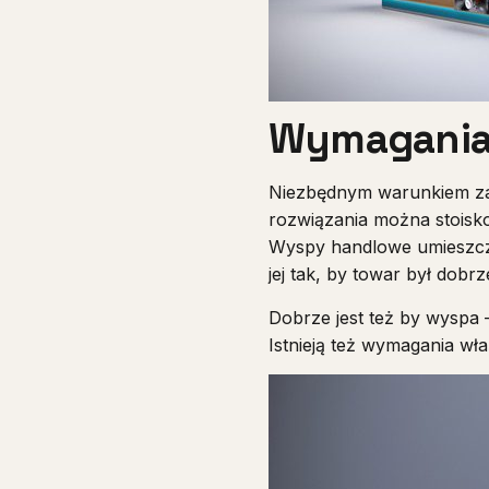
Wymagania
Niezbędnym warunkiem zai
rozwiązania można stoisko
Wyspy handlowe umieszcz
jej tak, by towar był dob
Dobrze jest też by wyspa
Istnieją też wymagania wł