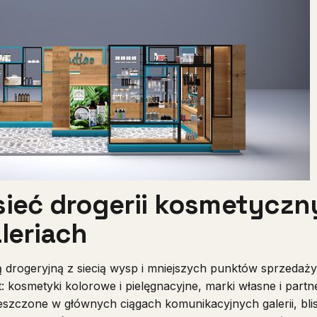
sieć drogerii kosmetycz
leriach
 drogeryjną z siecią wysp i mniejszych punktów sprzedaż
: kosmetyki kolorowe i pielęgnacyjne, marki własne i part
zczone w głównych ciągach komunikacyjnych galerii, bli