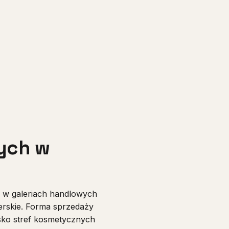
nych w
y w galeriach handlowych
nerskie. Forma sprzedaży
sko stref kosmetycznych