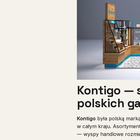
Kontigo — 
polskich ga
Kontigo
była polską marką
w całym kraju. Asortyment
— wyspy handlowe rozmies