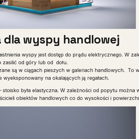
 dla wyspy handlowej
stnienia wyspy jest dostęp do prądu elektrycznego. W za
 zasilić od góry lub od dołu.
ane są w ciągach pieszych w galeriach handlowych. To
rze wyeksponowany na okalających ją regałach.
 – stoisko była elastyczna. W zależności od popytu możn
aścicieli obiektów handlowych co do wysokości i powierzch