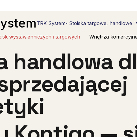
System
TRK System- Stoiska targowe, handlowe i
oisk wystawienniczych i targowych
Wnętrza komercyjn
 handlowa d
 sprzedającej
tyki
 Kontigo — s