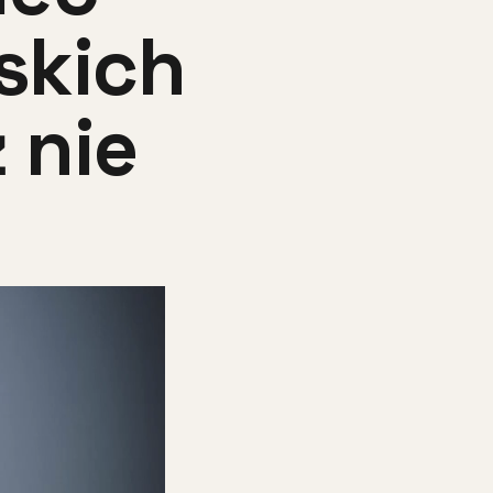
skich
ż nie