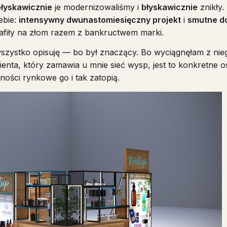
błyskawicznie
je modernizowaliśmy i
błyskawicznie
znikły.
ebie:
intensywny dwunastomiesięczny projekt
i
smutne d
trafiły na złom razem z bankructwem marki.
wszystko opisuję — bo był znaczący. Bo wyciągnęłam z nieg
ienta, który zamawia u mnie sieć wysp, jest to konkretne o
ności rynkowe go i tak zatopią.