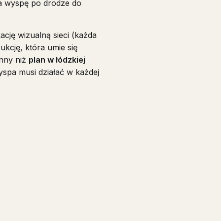
ija wyspę po drodze do
ikację wizualną sieci (każda
kcję, która umie się
inny niż
plan w łódzkiej
wyspa musi działać w każdej