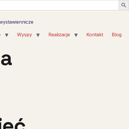
 wystawiennicze
e
Wyspy
Realizacje
Kontakt
Blog
la
ieć