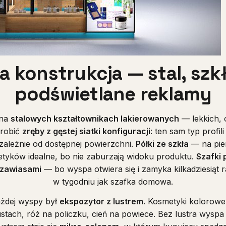
konstrukcja — stal, szkło
podświetlane reklamy
 na
stalowych kształtownikach lakierowanych
— lekkich, 
 robić
zręby z gęstej siatki konfiguracji
: ten sam typ profil
 zależnie od dostępnej powierzchni.
Półki ze szkła
— na pie
etyków idealne, bo nie zaburzają widoku produktu.
Szafki 
 zawiasami
— bo wyspa otwiera się i zamyka kilkadziesiąt ra
w tygodniu jak szafka domowa.
żdej wyspy był
ekspozytor z lustrem
. Kosmetyki kolorow
tach, róż na policzku, cień na powiece. Bez lustra wyspa 