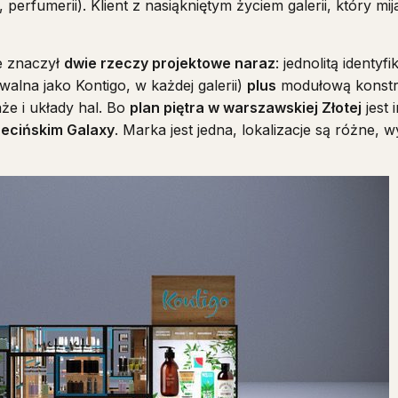
 perfumerii). Klient z nasiąkniętym życiem galerii, który m
ie znaczył
dwie rzeczy projektowe naraz
: jednolitą identyf
lna jako Kontigo, w każdej galerii)
plus
modułową konstru
że i układy hal. Bo
plan piętra w warszawskiej Złotej
jest 
ecińskim Galaxy
. Marka jest jedna, lokalizacje są różne, 