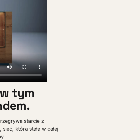
z w tym
ndem.
przegrywa starcie z
 sieć, która stała w całej
py