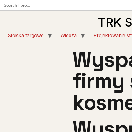
Search
for:
TRK 
Stoiska targowe
Wiedza
Projektowanie st
Wyspa
firmy
kosme
Wyspy