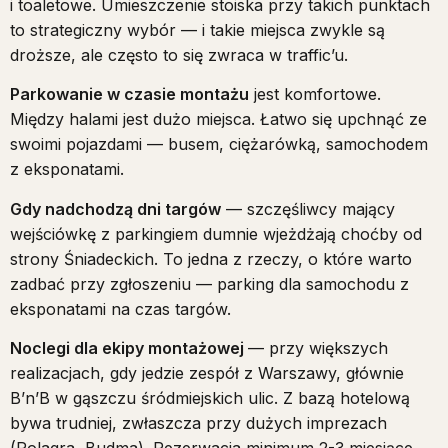
i toaletowe. Umieszczenie stoiska przy takich punktach
to strategiczny wybór — i takie miejsca zwykle są
droższe, ale często to się zwraca w traffic’u.
Parkowanie w czasie montażu
jest komfortowe.
Między halami jest dużo miejsca. Łatwo się upchnąć ze
swoimi pojazdami — busem, ciężarówką, samochodem
z eksponatami.
Gdy nadchodzą dni targów
— szczęśliwcy mający
wejściówkę z parkingiem dumnie wjeżdżają choćby od
strony Śniadeckich. To jedna z rzeczy, o które warto
zadbać przy zgłoszeniu — parking dla samochodu z
eksponatami na czas targów.
Noclegi dla ekipy montażowej
— przy większych
realizacjach, gdy jedzie zespół z Warszawy, głównie
B’n’B w gąszczu śródmiejskich ulic. Z bazą hotelową
bywa trudniej, zwłaszcza przy dużych imprezach
(Polagra, Budma). Rezerwacja minimum 2-3 miesiące