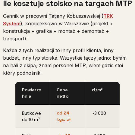
Ile kosztuje stoisko na targach MTP
Cennik w pracowni Tatjany Kobuszewskiej
(
TRK
System
)
, kompleksowo w Warszawie (projekt +
konstrukcja + grafika + montaż + demontaż +
transport):
Każda z tych realizacji to inny profil klienta, inny
budżet, inny typ stoiska. Wszystkie łączy jedno: byłam
na hali z ekipą, znam personel MTP, wiem gdzie stoi
który podnośnik.
Powierzc
Cena
zł/m²
hnia
netto
od 24
Butikowe
~3 000
tys. zł
do 10 m²