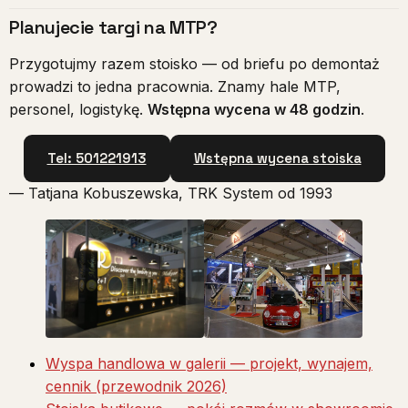
Planujecie targi na MTP?
Przygotujmy razem stoisko — od briefu po demontaż
prowadzi to jedna pracownia. Znamy hale MTP,
personel, logistykę.
Wstępna wycena w 48 godzin
.
Tel: 501221913
Wstępna wycena stoiska
— Tatjana Kobuszewska, TRK System od 1993
Wyspa handlowa w galerii — projekt, wynajem,
cennik (przewodnik 2026)