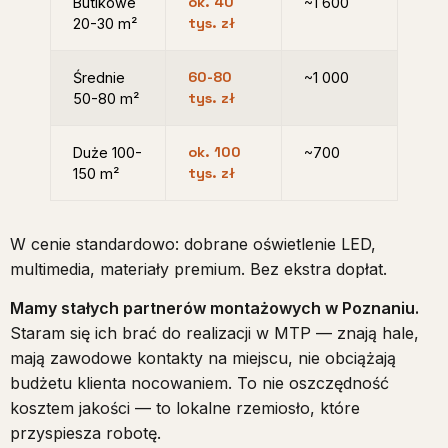
ok. 40
Butikowe
~1 600
tys. zł
20-30 m²
60-80
Średnie
~1 000
tys. zł
50-80 m²
ok. 100
Duże 100-
~700
tys. zł
150 m²
W cenie standardowo: dobrane oświetlenie LED,
multimedia, materiały premium. Bez ekstra dopłat.
Mamy stałych partnerów montażowych w Poznaniu.
Staram się ich brać do realizacji w MTP — znają hale,
mają zawodowe kontakty na miejscu, nie obciążają
budżetu klienta nocowaniem. To nie oszczędność
kosztem jakości — to lokalne rzemiosło, które
przyspiesza robotę.