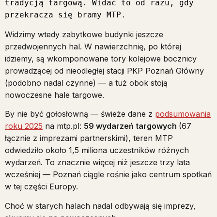
tradycją targową. Widać to od razu, gdy 
przekracza się bramy MTP.
Widzimy wtedy zabytkowe budynki jeszcze
przedwojennych hal. W nawierzchnię, po której
idziemy, są wkomponowane tory kolejowe bocznicy
prowadzącej od nieodległej stacji PKP Poznań Główny
(podobno nadal czynne) — a tuż obok stoją
nowoczesne hale targowe.
By nie być gołosłowną — świeże dane z
podsumowania
roku 2025
na mtp.pl:
59 wydarzeń targowych
(67
łącznie z imprezami partnerskimi), teren MTP
odwiedziło około 1,5 miliona uczestników różnych
wydarzeń. To znacznie więcej niż jeszcze trzy lata
wcześniej — Poznań ciągle rośnie jako centrum spotkań
w tej części Europy.
Choć w starych halach nadal odbywają się imprezy,