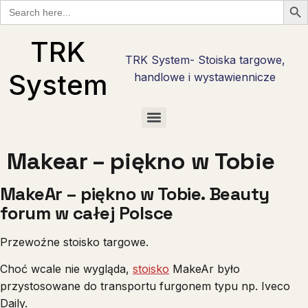
Search
for:
TRK
TRK System- Stoiska targowe,
System
handlowe i wystawiennicze
Checklisty wystawcy targowego w Polsce — bezpłatne PDF do pobrania
Checklista wystawcy Hostmilano — 30 pytań przed stoiskiem w Mediolanie
Stoisko reklamowe i promocyjne — marka tam, gdzie nie ma hali targowej
Checklista wystawcy na Anugę w Kolonii — 30 pytań w 6 fazach
Stoiska targowe live cooking — najcięższy kaliber zabudowy
Stoiska degustacyjne — jak zrobić degustację, która sprzedaje
Makear – piękno w Tobie
MakeAr – piękno w Tobie. Beauty
forum w całej Polsce
Przewoźne stoisko targowe.
Choć wcale nie wygląda,
stoisko
MakeAr było
przystosowane do transportu furgonem typu np. Iveco
Daily.