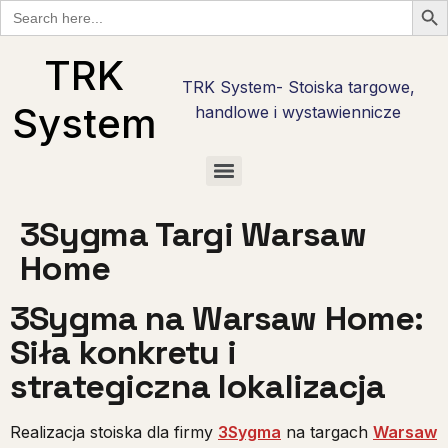
Search
for:
TRK
TRK System- Stoiska targowe,
System
handlowe i wystawiennicze
Checklisty wystawcy targowego w Polsce — bezpłatne PDF do pobrania
Checklista wystawcy Hostmilano — 30 pytań przed stoiskiem w Mediolanie
Stoisko reklamowe i promocyjne — marka tam, gdzie nie ma hali targowej
Stoiska targowe live cooking — najcięższy kaliber zabudowy
Stoiska degustacyjne — jak zrobić degustację, która sprzedaje
3Sygma Targi Warsaw
Home
3Sygma na Warsaw Home:
Siła konkretu i
strategiczna lokalizacja
Realizacja stoiska dla firmy
3Sygma
na targach
Warsaw