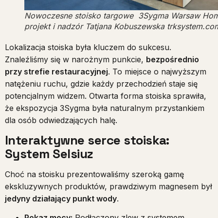
Nowoczesne stoisko targowe 3Sygma Warsaw Ho
projekt i nadzór Tatjana Kobuszewska trksystem.co
Lokalizacja stoiska była kluczem do sukcesu.
Znaleźliśmy się w narożnym punkcie,
bezpośrednio
przy strefie restauracyjnej
. To miejsce o najwyższym
natężeniu ruchu, gdzie każdy przechodzień staje się
potencjalnym widzem. Otwarta forma stoiska sprawiła,
że ekspozycja 3Sygma była naturalnym przystankiem
dla osób odwiedzających halę.
Interaktywne serce stoiska:
System Selsiuz
Choć na stoisku prezentowaliśmy szeroką gamę
ekskluzywnych produktów, prawdziwym magnesem był
jedyny działający punkt wody
.
Pokaz mocy:
Podłączony zlew z systemem