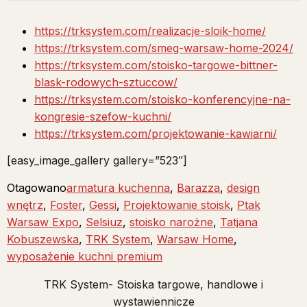
https://trksystem.com/realizacje-sloik-home/
https://trksystem.com/smeg-warsaw-home-2024/
https://trksystem.com/stoisko-targowe-bittner-
blask-rodowych-sztuccow/
https://trksystem.com/stoisko-konferencyjne-na-
kongresie-szefow-kuchni/
https://trksystem.com/projektowanie-kawiarni/
[easy_image_gallery gallery=”523″]
Otagowano
armatura kuchenna
,
Barazza
,
design
wnętrz
,
Foster
,
Gessi
,
Projektowanie stoisk
,
Ptak
Warsaw Expo
,
Selsiuz
,
stoisko narożne
,
Tatjana
Kobuszewska
,
TRK System
,
Warsaw Home
,
wyposażenie kuchni premium
TRK System- Stoiska targowe, handlowe i
wystawiennicze