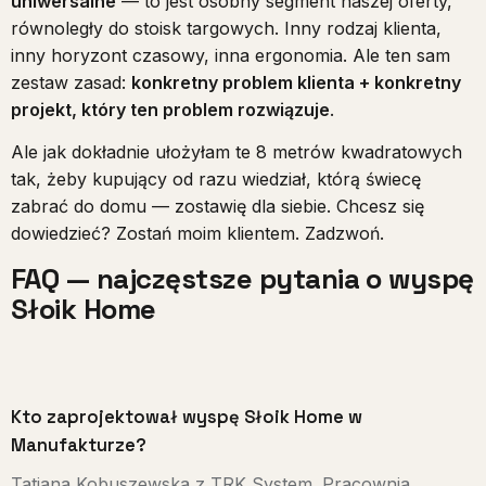
uniwersalne
— to jest osobny segment naszej oferty,
równoległy do stoisk targowych. Inny rodzaj klienta,
inny horyzont czasowy, inna ergonomia. Ale ten sam
zestaw zasad:
konkretny problem klienta + konkretny
projekt, który ten problem rozwiązuje
.
Ale jak dokładnie ułożyłam te 8 metrów kwadratowych
tak, żeby kupujący od razu wiedział, którą świecę
zabrać do domu — zostawię dla siebie. Chcesz się
dowiedzieć? Zostań moim klientem. Zadzwoń.
FAQ — najczęstsze pytania o wyspę
Słoik Home
Kto zaprojektował wyspę Słoik Home w
Manufakturze?
Tatjana Kobuszewska z TRK System. Pracownia