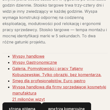
godzin dziennie. Stoisko targowe trwa trzy-cztery dni i
widzi je inny zwiedzający w każdej godzinie. Wyspa
wymaga konstrukcji odpornej na codzienną
eksploatację, modułowości pod relokację i ergonomii
pracy sprzedawcy. Stoisko targowe — tempa montażu i
mocnej identyfikacji marki w 5 sekundach. To dwa
różne gatunki projektu.
Wyspy handlowe
Wyspy Gastronomiczne
Galeria. Pomysłowości i pracy Tatjany
Kobuszewskiej, Tylko obrazki, bez komentarza.
Smeg dla profesjonalistów. Euro gastro
Wyspa handlowa dla firmy sprzedającej kosmetyki
manufaktura
21 milionów wizyt
strona główna
wnętrza komercyjne