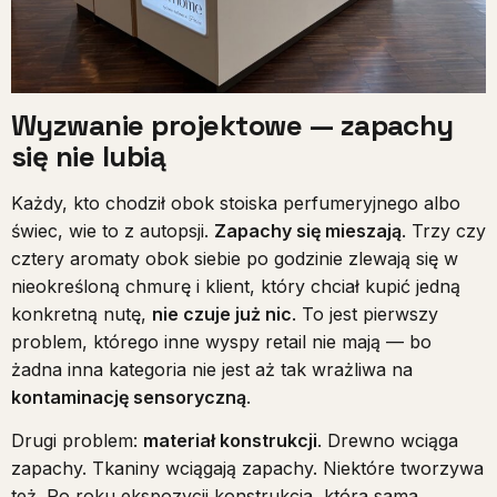
Wyzwanie projektowe — zapachy
się nie lubią
Każdy, kto chodził obok stoiska perfumeryjnego albo
świec, wie to z autopsji.
Zapachy się mieszają
. Trzy czy
cztery aromaty obok siebie po godzinie zlewają się w
nieokreśloną chmurę i klient, który chciał kupić jedną
konkretną nutę,
nie czuje już nic
. To jest pierwszy
problem, którego inne wyspy retail nie mają — bo
żadna inna kategoria nie jest aż tak wrażliwa na
kontaminację sensoryczną
.
Drugi problem:
materiał konstrukcji
. Drewno wciąga
zapachy. Tkaniny wciągają zapachy. Niektóre tworzywa
też. Po roku ekspozycji konstrukcja, która sama