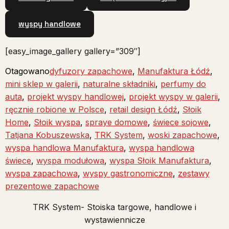
wyspy handlowe
[easy_image_gallery gallery=”309″]
Otagowano
dyfuzory zapachowe
,
Manufaktura Łódź
,
mini sklep w galerii
,
naturalne składniki
,
perfumy do
auta
,
projekt wyspy handlowej
,
projekt wyspy w galerii
,
ręcznie robione w Polsce
,
retail design Łódź
,
Słoik
Home
,
Słoik wyspa
,
spraye domowe
,
świece sojowe
,
Tatjana Kobuszewska
,
TRK System
,
woski zapachowe
,
wyspa handlowa Manufaktura
,
wyspa handlowa
świece
,
wyspa modułowa
,
wyspa Słoik Manufaktura
,
wyspa zapachowa
,
wyspy gastronomiczne
,
zestawy
prezentowe zapachowe
TRK System- Stoiska targowe, handlowe i
wystawiennicze