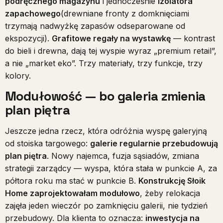
podręcznego magazynu
i jednocześnie
izolatora
zapachowego
(drewniane fronty z domknięciami
trzymają nadwyżkę zapasów odseparowane od
ekspozycji).
Grafitowe regały na wystawkę
— kontrast
do bieli i drewna, dają tej wyspie wyraz „premium retail”,
a nie „market eko”. Trzy materiały, trzy funkcje, trzy
kolory.
Modułowość — bo galeria zmienia
plan piętra
Jeszcze jedna rzecz, która odróżnia wyspę galeryjną
od stoiska targowego:
galerie regularnie przebudowują
plan piętra
. Nowy najemca, fuzja sąsiadów, zmiana
strategii zarządcy — wyspa, która stała w punkcie A, za
półtora roku ma stać w punkcie B.
Konstrukcję Słoik
Home zaprojektowałam modułowo
, żeby relokacja
zajęła jeden wieczór po zamknięciu galerii, nie tydzień
przebudowy. Dla klienta to oznacza:
inwestycja na