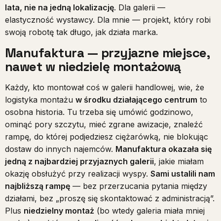
lata, nie na jedną lokalizację
. Dla galerii —
elastyczność wystawcy. Dla mnie — projekt, który robi
swoją robotę tak długo, jak działa marka.
Manufaktura — przyjazne miejsce,
nawet w niedzielę montażową
Każdy, kto montował coś w galerii handlowej, wie, że
logistyka montażu
w środku działającego centrum
to
osobna historia. Tu trzeba się umówić godzinowo,
ominąć pory szczytu, mieć zgrane awizacje, znaleźć
rampę, do której podjedziesz ciężarówką, nie blokując
dostaw do innych najemców.
Manufaktura okazała się
jedną z najbardziej przyjaznych galerii
, jakie miałam
okazję obsłużyć przy realizacji wyspy.
Sami ustalili nam
najbliższą rampę
— bez przerzucania pytania między
działami, bez „proszę się skontaktować z administracją”.
Plus
niedzielny montaż
(bo wtedy galeria miała mniej