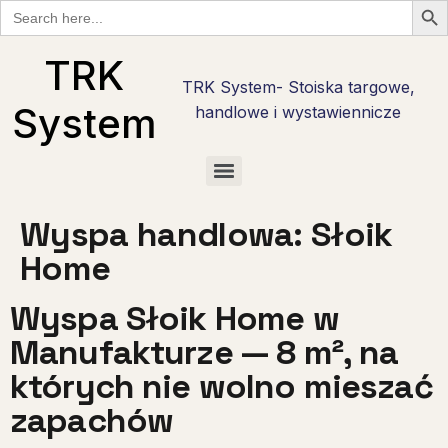
Search
for:
TRK
TRK System- Stoiska targowe,
System
handlowe i wystawiennicze
Checklisty wystawcy targowego w Polsce — bezpłatne PDF do pobrania
Checklista wystawcy Hostmilano — 30 pytań przed stoiskiem w Mediolanie
Stoisko reklamowe i promocyjne — marka tam, gdzie nie ma hali targowej
Checklista wystawcy na Anugę w Kolonii — 30 pytań w 6 fazach
Stoiska targowe live cooking — najcięższy kaliber zabudowy
Stoiska degustacyjne — jak zrobić degustację, która sprzedaje
Wyspa handlowa: Słoik
Home
Wyspa Słoik Home w
Manufakturze — 8 m², na
których nie wolno mieszać
zapachów