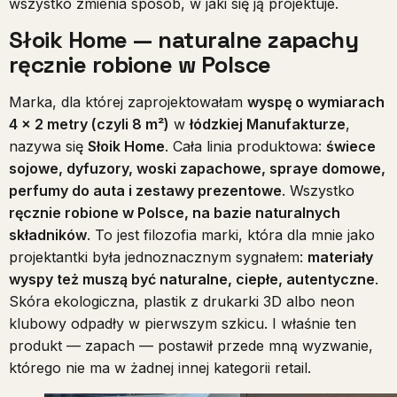
wszystko zmienia sposób, w jaki się ją projektuje.
Słoik Home — naturalne zapachy
ręcznie robione w Polsce
Marka, dla której zaprojektowałam
wyspę o wymiarach
4 × 2 metry (czyli 8 m²)
w
łódzkiej Manufakturze
,
nazywa się
Słoik Home
. Cała linia produktowa:
świece
sojowe, dyfuzory, woski zapachowe, spraye domowe,
perfumy do auta i zestawy prezentowe
. Wszystko
ręcznie robione w Polsce, na bazie naturalnych
składników
. To jest filozofia marki, która dla mnie jako
projektantki była jednoznacznym sygnałem:
materiały
wyspy też muszą być naturalne, ciepłe, autentyczne
.
Skóra ekologiczna, plastik z drukarki 3D albo neon
klubowy odpadły w pierwszym szkicu. I właśnie ten
produkt — zapach — postawił przede mną wyzwanie,
którego nie ma w żadnej innej kategorii retail.