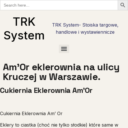
Search
for:
TRK
TRK System- Stoiska targowe,
System
handlowe i wystawiennicze
Checklisty wystawcy targowego w Polsce — bezpłatne PDF do pobrania
Checklista wystawcy Hostmilano — 30 pytań przed stoiskiem w Mediolanie
Stoisko reklamowe i promocyjne — marka tam, gdzie nie ma hali targowej
Checklista wystawcy Interzoo 2028 w Norymberdze — pobierz PDF
Checklista wystawcy na Anugę w Kolonii — 30 pytań w 6 fazach
Stoiska targowe live cooking — najcięższy kaliber zabudowy
Stoiska degustacyjne — jak zrobić degustację, która sprzedaje
Am’Or eklerownia na ulicy
Kruczej w Warszawie.
Cukiernia Eklerownia Am’Or
Cukiernia Eklerownia Am’ Or
Eklery to ciastka (choć nie tylko słodkie) które same w