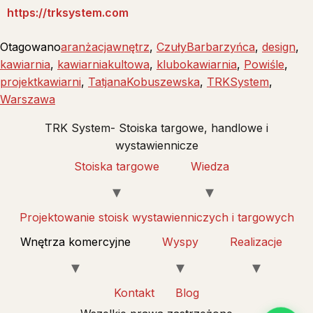
https://trksystem.com
Otagowano
aranżacjawnętrz
,
CzułyBarbarzyńca
,
design
,
kawiarnia
,
kawiarniakultowa
,
klubokawiarnia
,
Powiśle
,
projektkawiarni
,
TatjanaKobuszewska
,
TRKSystem
,
Warszawa
TRK System- Stoiska targowe, handlowe i
wystawiennicze
Stoiska targowe
Wiedza
Projektowanie stoisk wystawienniczych i targowych
Wnętrza komercyjne
Wyspy
Realizacje
Kontakt
Blog