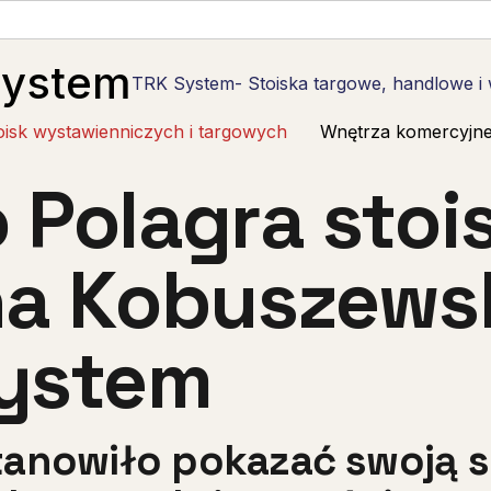
System
TRK System- Stoiska targowe, handlowe i
oisk wystawienniczych i targowych
Wnętrza komercyjn
 Polagra stoi
na Kobuszews
ystem
anowiło pokazać swoją s