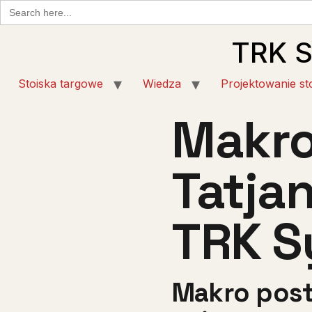
Search
for:
TRK 
Stoiska targowe
Wiedza
Projektowanie st
Makro
Tatja
TRK S
Makro post