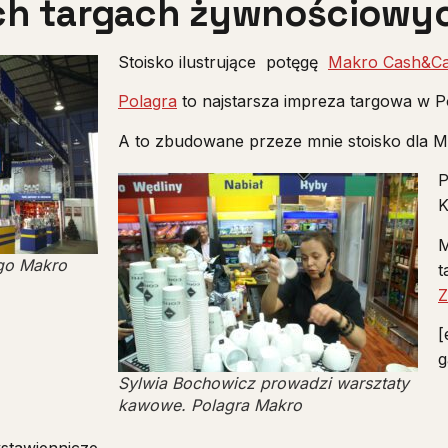
ch targach żywnościowyc
Stoisko ilustrujące potęgę
Makro Cash&Ca
Polagra
to najstarsza impreza targowa w P
A to zbudowane przeze mnie stoisko dla 
P
K
M
go Makro
t
Z
[
g
Sylwia Bochowicz prowadzi warsztaty
kawowe. Polagra Makro