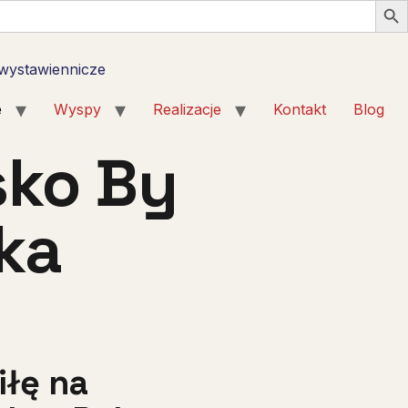
 wystawiennicze
e
Wyspy
Realizacje
Kontakt
Blog
sko By
ka
iłę na