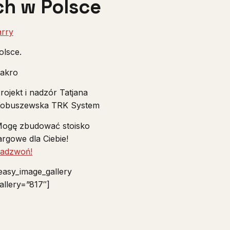
h w Polsce
rry
olsce.
Makro
rojekt i nadzór Tatjana
obuszewska TRK System
ogę zbudować stoisko
argowe dla Ciebie!
adzwoń!
easy_image_gallery
allery=”817″]