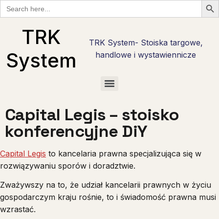
Search
for:
TRK
TRK System- Stoiska targowe,
System
handlowe i wystawiennicze
Checklisty wystawcy targowego w Polsce — bezpłatne PDF do pobrania
Checklista wystawcy Hostmilano — 30 pytań przed stoiskiem w Mediolanie
Stoisko reklamowe i promocyjne — marka tam, gdzie nie ma hali targowej
Checklista wystawcy Interzoo 2028 w Norymberdze — pobierz PDF
Checklista wystawcy na Anugę w Kolonii — 30 pytań w 6 fazach
Stoiska targowe live cooking — najcięższy kaliber zabudowy
Stoiska degustacyjne — jak zrobić degustację, która sprzedaje
Capital Legis – stoisko
konferencyjne DiY
Capital Legis
to kancelaria prawna specjalizująca się w
rozwiązywaniu sporów i doradztwie.
Zważywszy na to, że udział kancelarii prawnych w życiu
gospodarczym kraju rośnie, to i świadomość prawna musi
wzrastać.