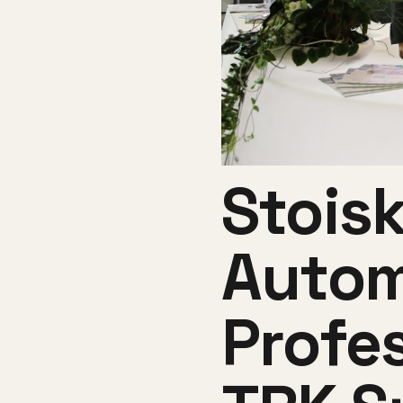
Stoisk
Autom
Profes