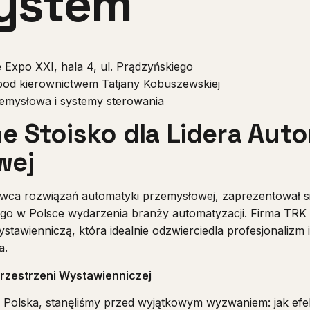
ystem
 Expo XXI, hala 4, ul. Prądzyńskiego
 pod kierownictwem Tatjany Kobuszewskiej
emysłowa i systemy sterowania
 Stoisko dla Lidera Aut
wej
awca rozwiązań automatyki przemysłowej, zaprezentował 
go w Polsce wydarzenia branży automatyzacji. Firma TRK
stawienniczą, która idealnie odzwierciedla profesjonalizm 
a.
rzestrzeni Wystawienniczej
SP Polska, stanęliśmy przed wyjątkowym wyzwaniem: jak e