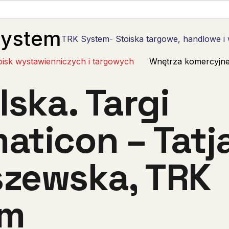
System
TRK System- Stoiska targowe, handlowe i
oisk wystawienniczych i targowych
Wnętrza komercyjn
lska. Targi
aticon – Tatj
zewska, TRK
em