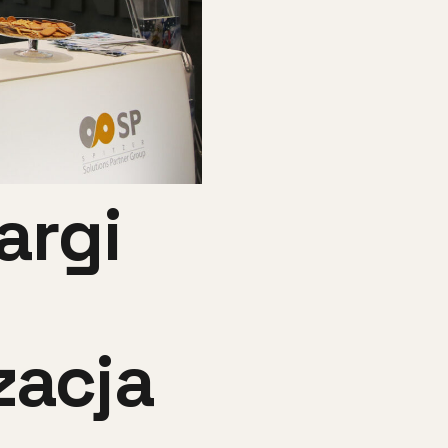
argi
zacja