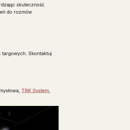
erdzając skuteczność
trzeń do rozmów
k targowych. Skontaktuj
zemysłowa,
TRK System
,