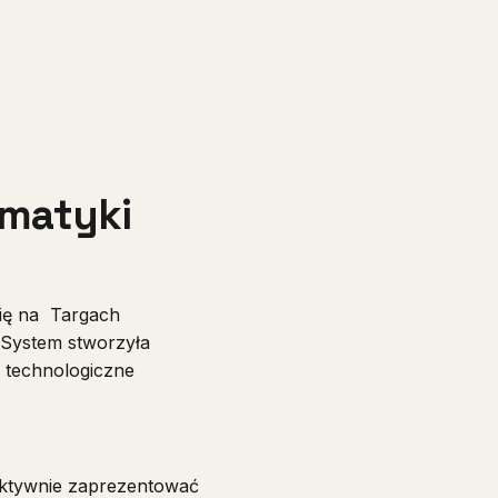
omatyki
się na Targach
 System stworzyła
i technologiczne
fektywnie zaprezentować