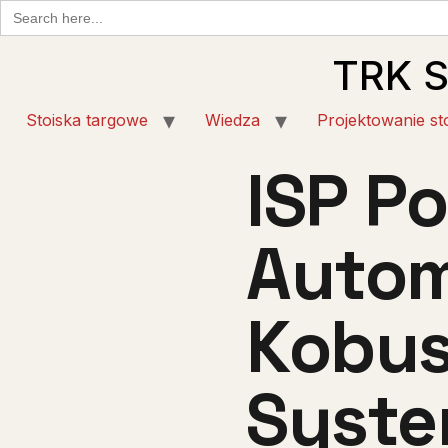
Search
for:
TRK 
Stoiska targowe
Wiedza
Projektowanie st
ISP Po
Autom
Kobus
Syst