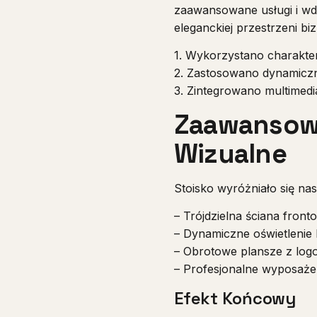
zaawansowane usługi i wd
eleganckiej przestrzeni bi
1. Wykorzystano charakter
2. Zastosowano dynamiczn
3. Zintegrowano multimedia
Zaawansowa
Wizualne
Stoisko wyróżniało się na
– Trójdzielna ściana front
– Dynamiczne oświetlenie
– Obrotowe plansze z log
– Profesjonalne wyposażen
Efekt Końcowy