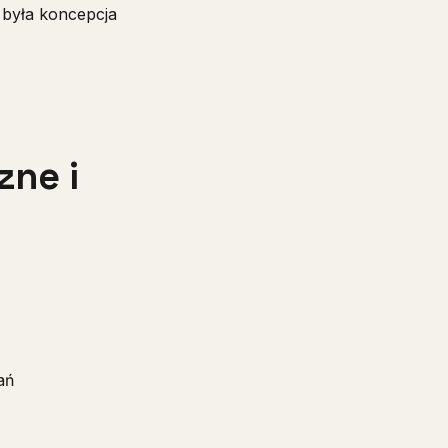
 była koncepcja
ne i
ań