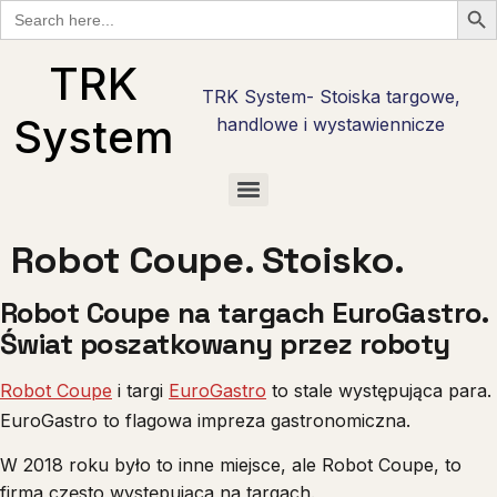
Search
for:
TRK
TRK System- Stoiska targowe,
System
handlowe i wystawiennicze
Checklisty wystawcy targowego w Polsce — bezpłatne PDF do pobrania
Checklista wystawcy Hostmilano — 30 pytań przed stoiskiem w Mediolanie
Stoisko reklamowe i promocyjne — marka tam, gdzie nie ma hali targowej
Checklista wystawcy Interzoo 2028 w Norymberdze — pobierz PDF
Checklista wystawcy na Anugę w Kolonii — 30 pytań w 6 fazach
Stoiska targowe live cooking — najcięższy kaliber zabudowy
Stoiska degustacyjne — jak zrobić degustację, która sprzedaje
Robot Coupe. Stoisko.
Robot Coupe na targach EuroGastro.
Świat poszatkowany przez roboty
Robot Coupe
i targi
EuroGastro
to stale występująca para.
EuroGastro to flagowa impreza gastronomiczna.
W 2018 roku było to inne miejsce, ale Robot Coupe, to
firma często występująca na targach.