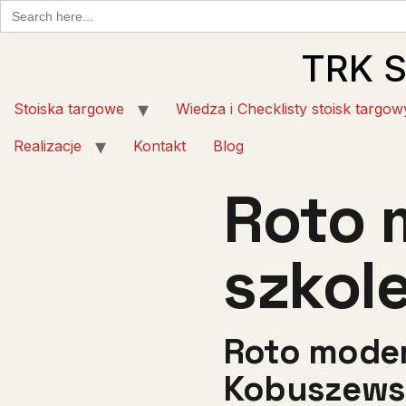
Search
for:
TRK 
Stoiska targowe
Wiedza i Checklisty stoisk targow
Realizacje
Kontakt
Blog
Roto 
szkol
Roto modern
Kobuszews