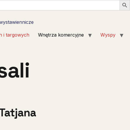
 wystawiennicze
h i targowych
Wnętrza komercyjne
Wyspy
ali
Tatjana