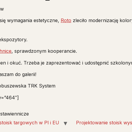
ów
 się wymagania estetyczne,
Roto
zleciło modernizację kolor
ekspozytory.
hnice
, sprawdzonym kooperancie.
en i okuć. Trzeba je zaprezentować i udostępnić szkolony
aszam do galerii!
 Kobuszewska TRK System
ry=”464″]
stawiennicze
 stoisk targowych w Pl i EU
Projektowanie stoisk wy