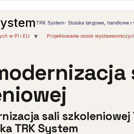
System
TRK System- Stoiska targowe, handlowe i
ych w Pl i EU
Projektowanie stoisk wystawienniczyc
modernizacja s
eniowej
izacja sali szkoleniowej 
ka TRK System