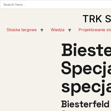
Search
for:
TRK 
Stoiska targowe
Wiedza
Projektowanie st
Biest
Specj
specj
Biesterfel