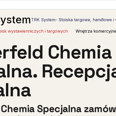
System
TRK System- Stoiska targowe, handlowe i
oisk wystawienniczych i targowych
Wnętrza komercyjn
erfeld Chemia
alna. Recepcj
alna
d Chemia Specjalna zamów