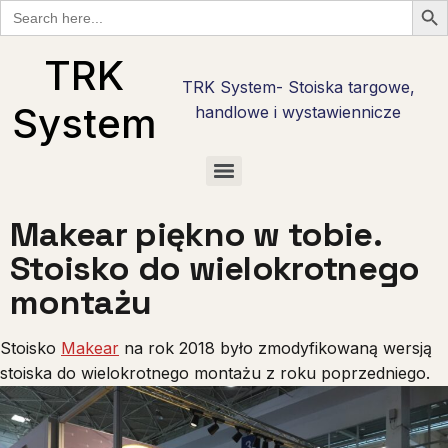
Search
for:
TRK
TRK System- Stoiska targowe,
System
handlowe i wystawiennicze
Checklisty wystawcy targowego w Polsce — bezpłatne PDF do pobrania
Checklista wystawcy Hostmilano — 30 pytań przed stoiskiem w Mediolanie
Stoisko reklamowe i promocyjne — marka tam, gdzie nie ma hali targowej
Stoiska targowe live cooking — najcięższy kaliber zabudowy
Stoiska degustacyjne — jak zrobić degustację, która sprzedaje
Makear piękno w tobie.
Stoisko do wielokrotnego
montażu
Stoisko
Makear
na rok 2018 było zmodyfikowaną wersją
stoiska do wielokrotnego montażu z roku poprzedniego.