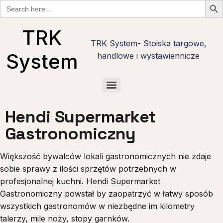
Search
for:
TRK
TRK System- Stoiska targowe,
System
handlowe i wystawiennicze
Checklisty wystawcy targowego w Polsce — bezpłatne PDF do pobrania
Checklista wystawcy Hostmilano — 30 pytań przed stoiskiem w Mediolanie
Stoisko reklamowe i promocyjne — marka tam, gdzie nie ma hali targowej
Checklista wystawcy Interzoo 2028 w Norymberdze — pobierz PDF
Checklista wystawcy Zoomark 2027 w Bolonii — pobierz PDF
Checklista wystawcy na Anugę w Kolonii — 30 pytań w 6 fazach
Stoiska targowe live cooking — najcięższy kaliber zabudowy
Stoiska degustacyjne — jak zrobić degustację, która sprzedaje
Hendi Supermarket
Gastronomiczny
Większość bywalców lokali gastronomicznych nie zdaje
sobie sprawy z ilości sprzętów potrzebnych w
profesjonalnej kuchni. Hendi Supermarket
Gastronomiczny powstał by zaopatrzyć w łatwy sposób
wszystkich gastronomów w niezbędne im kilometry
talerzy, mile noży, stopy garnków.