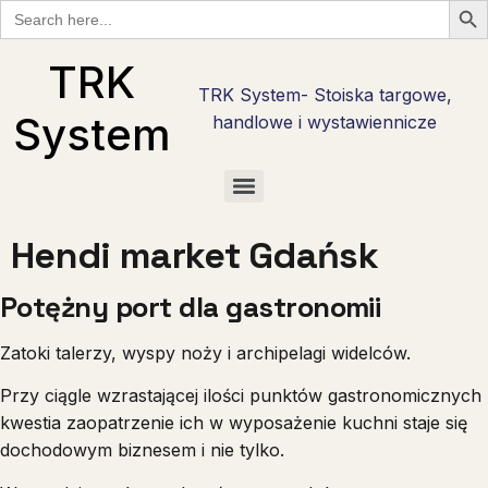
Search
for:
TRK
TRK System- Stoiska targowe,
System
handlowe i wystawiennicze
Checklisty wystawcy targowego w Polsce — bezpłatne PDF do pobrania
Checklista wystawcy Hostmilano — 30 pytań przed stoiskiem w Mediolanie
Stoisko reklamowe i promocyjne — marka tam, gdzie nie ma hali targowej
Stoiska targowe live cooking — najcięższy kaliber zabudowy
Stoiska degustacyjne — jak zrobić degustację, która sprzedaje
Hendi market Gdańsk
Potężny port dla gastronomii
Zatoki talerzy, wyspy noży i archipelagi widelców.
Przy ciągle wzrastającej ilości punktów gastronomicznych
kwestia zaopatrzenie ich w wyposażenie kuchni staje się
dochodowym biznesem i nie tylko.